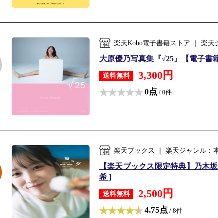
楽天Kobo電子書籍ストア ｜ 
大原優乃写真集『√25』【電子書籍】
3,300円
送料無料
0点
/ 0件
楽天ブックス ｜ 楽天ジャンル：
【楽天ブックス限定特典】乃木坂46
希 ]
2,500円
送料無料
4.75点
/ 8件