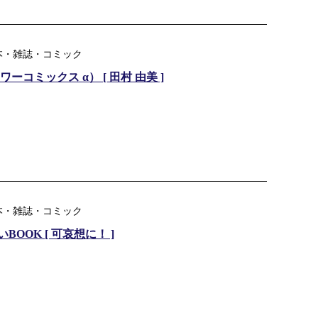
本・雑誌・コミック
コミックス α） [ 田村 由美 ]
本・雑誌・コミック
OK [ 可哀想に！ ]