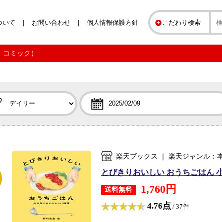
ついて
お問い合わせ
個人情報保護方針
こだわり検索
誌・コミック）
楽天ブックス ｜ 楽天ジャンル：
とびきりおいしい おうちごはん 小
1,760円
送料無料
4.76点
/ 37件