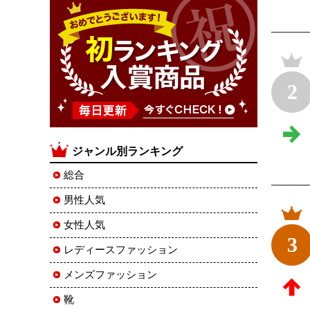
2
ジャンル別ランキング
総合
男性人気
女性人気
3
レディースファッション
メンズファッション
靴