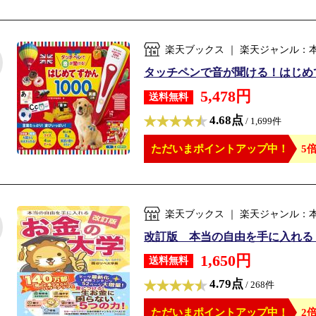
楽天ブックス ｜ 楽天ジャンル：
タッチペンで音が聞ける！はじめてずか
5,478円
送料無料
4.68点
/ 1,699件
ただいまポイントアップ中！
5倍
楽天ブックス ｜ 楽天ジャンル：
改訂版 本当の自由を手に入れる お
1,650円
送料無料
4.79点
/ 268件
ただいまポイントアップ中！
2倍