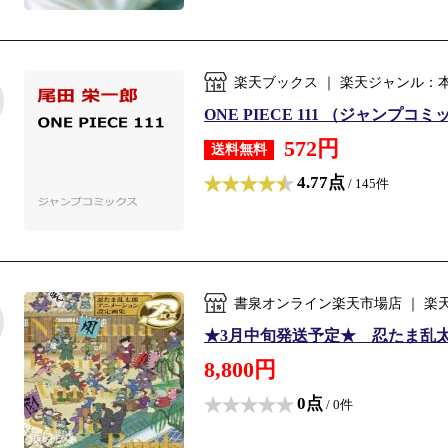
楽天ブックス ｜ 楽天ジャンル：
ONE PIECE 111 （ジャンプコミ
572円
送料無料
4.77点
/ 145件
書泉オンライン楽天市場店 ｜ 楽
★3月中旬発送予定★ 忍たま乱
8,800円
0点
/ 0件