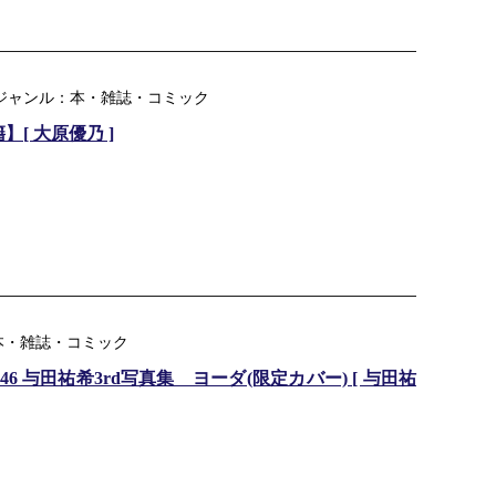
楽天ジャンル：本・雑誌・コミック
[ 大原優乃 ]
本・雑誌・コミック
 与田祐希3rd写真集 ヨーダ(限定カバー) [ 与田祐