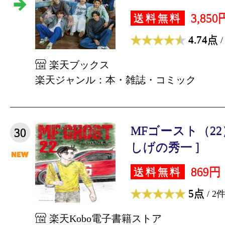
3,850
送料無料
4.74点
/
楽天ブックス
楽天ジャンル：本・雑誌・コミック
MFゴースト（2
30
しげの秀一 ]
869円
送料無料
5点
/ 2
楽天Kobo電子書籍ストア