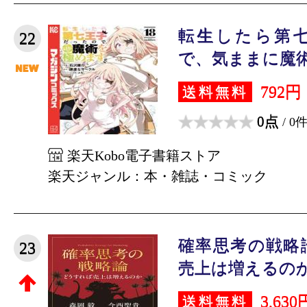
転生したら第
22
で、気ままに魔術
792円
送料無料
0点
/ 0
楽天Kobo電子書籍ストア
楽天ジャンル：本・雑誌・コミック
確率思考の戦略
23
売上は増えるのか [
3,630
送料無料