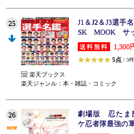
J1＆J2＆J3選手
25
SK MOOK サッ
1,300
送料無料
5点
/ 3
楽天ブックス
楽天ジャンル：本・雑誌・コミック
劇場版 忍たま
26
ケ忍者隊最強の軍師