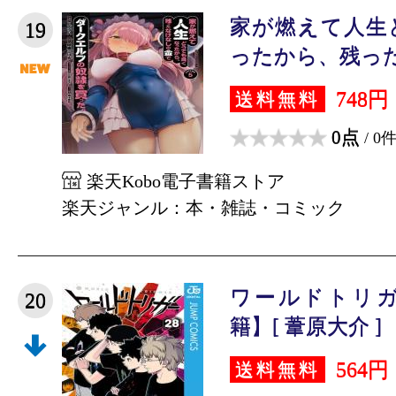
家が燃えて人生
19
ったから、残った
748円
送料無料
0点
/ 0
楽天Kobo電子書籍ストア
楽天ジャンル：本・雑誌・コミック
ワールドトリガ
20
籍】[ 葦原大介 ]
564円
送料無料