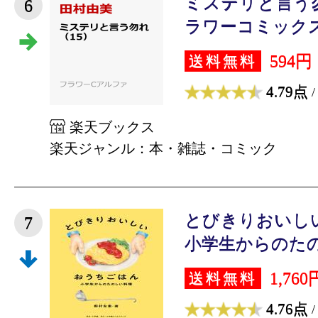
ミステリと言う勿
6
ラワーコミックス α）
594円
送料無料
4.79点
/
楽天ブックス
楽天ジャンル：本・雑誌・コミック
とびきりおいし
7
小学生からのたのし
1,760
送料無料
4.76点
/