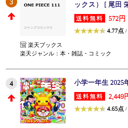
3
ックス） [ 尾田 
572円
送料無料
4.77点
/
楽天ブックス
楽天ジャンル：本・雑誌・コミック
小学一年生 2025年
4
2,449
送料無料
4.65点
/