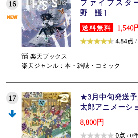
ファイブスター物
16
野 護 ]
1,540
送料無料
4.84点
/
楽天ブックス
楽天ジャンル：本・雑誌・コミック
★3月中旬発送
17
太郎アニメーシ
8,800円
0点
/ 0