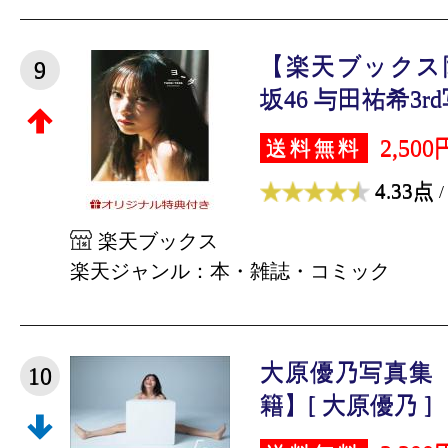
【楽天ブックス
9
坂46 与田祐希3rd
2,500
送料無料
4.33点
/
楽天ブックス
楽天ジャンル：本・雑誌・コミック
大原優乃写真集『
10
籍】[ 大原優乃 ]