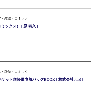
本・雑誌・コミック
ックス） [ 原 泰久 ]
本・雑誌・コミック
ケット超軽量巾着バッグBOOK [ 株式会社JTB ]