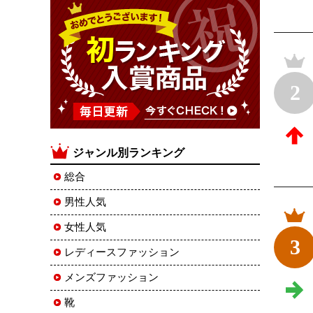
2
ジャンル別ランキング
総合
男性人気
女性人気
3
レディースファッション
メンズファッション
靴