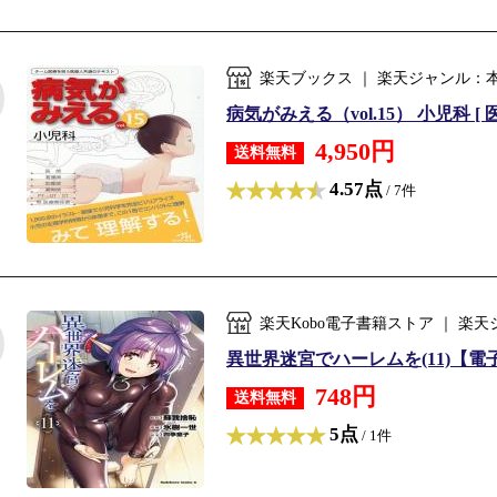
楽天ブックス ｜ 楽天ジャンル：
病気がみえる（vol.15） 小児科 [
4,950円
送料無料
4.57点
/ 7件
楽天Kobo電子書籍ストア ｜ 
異世界迷宮でハーレムを(11)【電子
748円
送料無料
5点
/ 1件