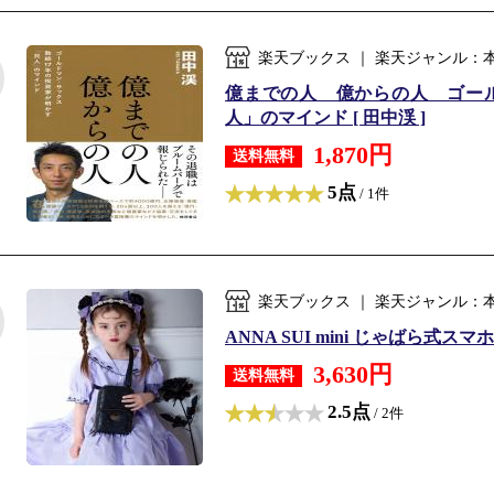
楽天ブックス ｜ 楽天ジャンル：
億までの人 億からの人 ゴー
人」のマインド [ 田中渓 ]
1,870円
送料無料
5点
/ 1件
楽天ブックス ｜ 楽天ジャンル：
ANNA SUI mini じゃばら式ス
3,630円
送料無料
2.5点
/ 2件