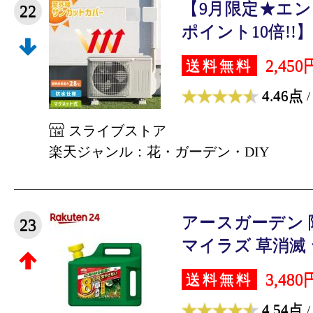
【9月限定★エ
22
ポイント10倍!!】
2,450
送料無料
4.46点
/
スライブストア
楽天ジャンル：花・ガーデン・DIY
アースガーデン 
23
マイラズ 草消滅 ジ
3,480
送料無料
4.54点
/