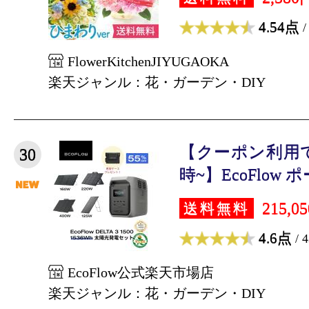
4.54点
/
FlowerKitchenJIYUGAOKA
楽天ジャンル：花・ガーデン・DIY
【クーポン利用で96,
30
時~】EcoFlow ポ
215,0
送料無料
4.6点
/ 
EcoFlow公式楽天市場店
楽天ジャンル：花・ガーデン・DIY