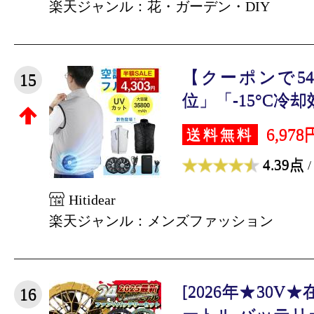
楽天ジャンル：花・ガーデン・DIY
【クーポンで54
15
位」「-15°C冷却
6,978
送料無料
4.39点
/
Hitidear
楽天ジャンル：メンズファッション
[2026年★30V
16