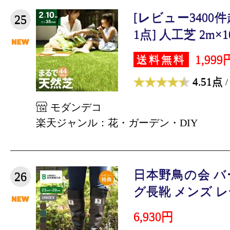
[レビュー3400
25
1点] 人工芝 2m×10
1,999
送料無料
4.51点
/
モダンデコ
楽天ジャンル：花・ガーデン・DIY
日本野鳥の会 
26
グ長靴 メンズ レデ
6,930円