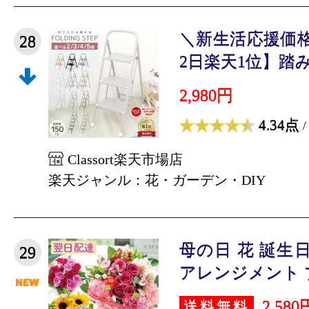
＼新生活応援価格2
28
2日楽天1位】踏み台
2,980円
4.34点
/
Classort楽天市場店
楽天ジャンル：花・ガーデン・DIY
母の日 花 誕生
29
アレンジメント ブー
2,580
送料無料