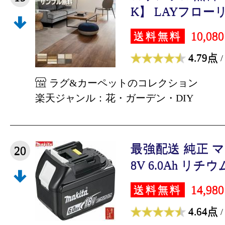
K】 LAYフローリ
10,08
送料無料
4.79点
/
ラグ&カーペットのコレクション
楽天ジャンル：花・ガーデン・DIY
最強配送 純正 マキ
20
8V 6.0Ah リチウ
14,98
送料無料
4.64点
/