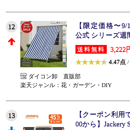
【限定価格〜9/11
12
公式 シリーズ週間
3,222
送料無料
4.47点
/
ダイコン卸 直販部
楽天ジャンル：花・ガーデン・DIY
【クーポン利用で86,5
13
00から】Jackery So