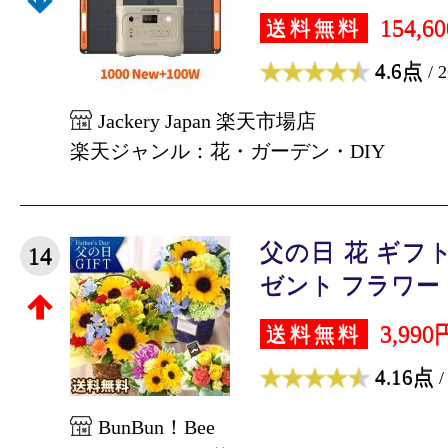
154,6
送料無料
4.6点
/ 
Jackery Japan 楽天市場店
楽天ジャンル：花・ガーデン・DIY
父の日 花 ギフ
14
ゼント フラワー ア
3,990
送料無料
4.16点
/
BunBun！Bee