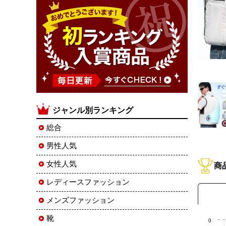
ジャンル別ランキング
総合
男性人気
女性人気
商
レディースファッション
メンズファッション
靴
0