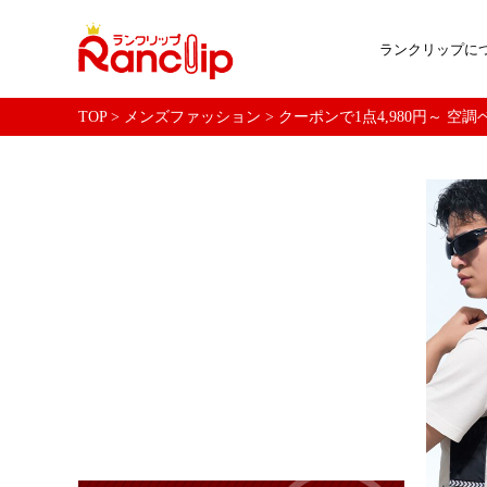
ランクリップに
TOP
>
メンズファッション
>
クーポンで1点4,980円～ 空調ベ