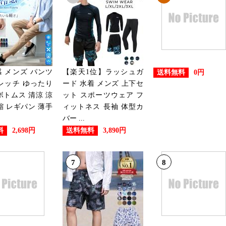
2026/07/22
メンズファッションランキング
2026/07/21
メンズファッションランキング
 メンズ パンツ
【楽天1位】ラッシュガ
送料無料
0円
レッチ ゆったり
ード 水着 メンズ 上下セ
2026/07/20
ボトムス 清涼 涼
ット スポーツウェア フ
縮 レギパン 薄手
ィットネス 長袖 体型カ
メンズファッションランキング
バー ...
料
送料無料
2,698円
3,890円
2026/07/19
メンズファッションランキング
7
8
2026/07/18
メンズファッションランキング