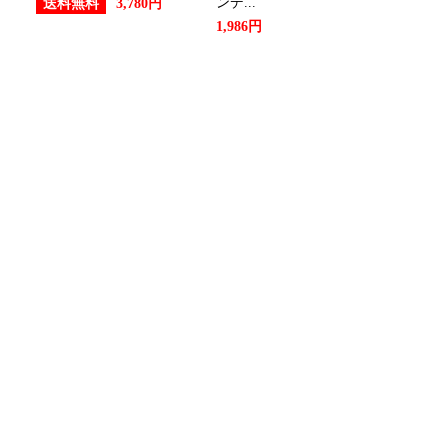
ンデ...
送料無料
3,780円
1,986円
18位
10位
：9位
：9位
：4位