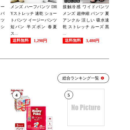
サー
メンズ ハーフパンツ DR
接触冷感 ワイドパンツ
：2位
海パ
Yストレッチ 速乾 ショー
メンズ 超伸縮 パンツ 夏
ンツ
トパンツ イージーパンツ
アンクル 涼しい 吸水速
フシ
短パン 半ズボン 春夏
乾 ストレッチ ルーズ 黒
ス...
...
：4位
送料無料
送料無料
1,298円
3,480円
：3位
総合ランキング一覧
：3位
4
5
：7位