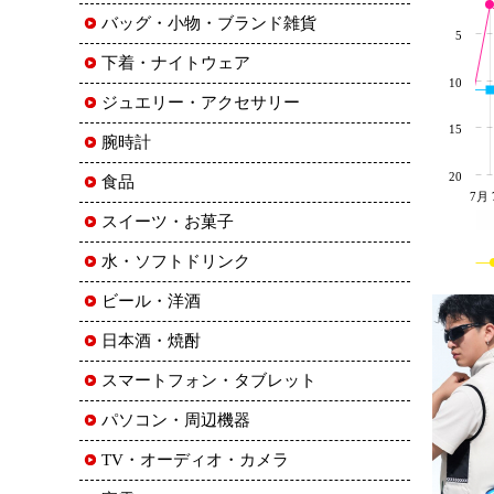
バッグ・小物・ブランド雑貨
5
下着・ナイトウェア
10
ジュエリー・アクセサリー
15
腕時計
20
食品
7月 
スイーツ・お菓子
水・ソフトドリンク
ビール・洋酒
日本酒・焼酎
スマートフォン・タブレット
パソコン・周辺機器
TV・オーディオ・カメラ