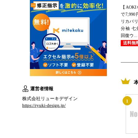
【AOK
で7,99
リカバリ
分袖 七
回復ウ...
送料無
運営者情報
株式会社リューキデザイン
1
https://ryuki-design.jp/