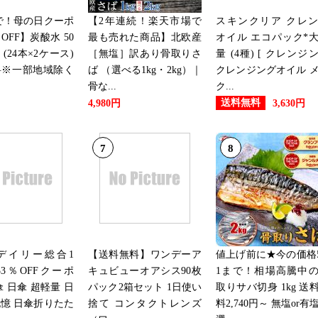
2026/07/11
まで！母の日クーポ
【2年連続！楽天市場で
スキンクリア クレ
メンズファッションランキング
OFF】炭酸水 50
最も売れた商品】北欧産
オイル エコパック*
本 (24本×2ケース)
［無塩］訳あり骨取りさ
量 (4種) [ クレンジ
2026/07/10
料※一部地域除く
ば （選べる1kg・2kg）｜
クレンジングオイル 
メンズファッションランキング
骨な...
ク...
送料無料
4,980円
3,630円
2026/07/09
7
8
メンズファッションランキング
2026/07/08
メンズファッションランキング
2026/07/07
デイリー総合1
【送料無料】ワンデーア
値上げ前に★今の価格5
3％OFFクーポ
キュビューオアシス90枚
1まで！相場高騰中
メンズファッションランキング
傘 日傘 超軽量 日
パック2箱セット 1日使い
取りサバ切身 1kg 送
憶 日傘折りたた
捨て コンタクトレンズ
料2,740円～ 無塩or有
2026/07/06