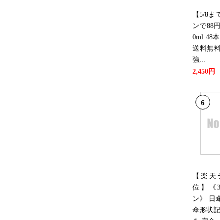
【5/8
ンで88円
0ml 48
送料無
強...
2,450円
6
【楽天
位】《3
ン》 日
傘形状記