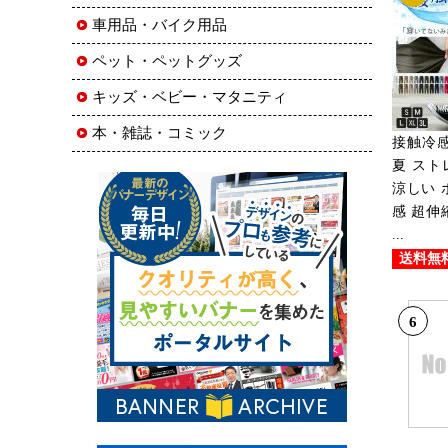
車用品・バイク用品
ペット・ペットグッズ
キッズ・ベビー・マタニティ
本・雑誌・コミック
接触冷感
夏 スト
涼しい 
感 超伸
...
送料無
6