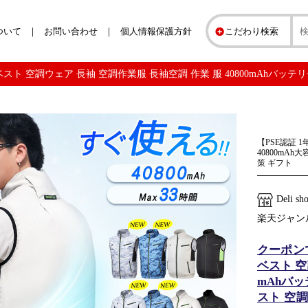
ついて
お問い合わせ
個人情報保護方針
こだわり検索
スト 空調ウェア 長袖 空調作業服 長袖空調 作業 服 40800mAhバッテリー 夏 
【PSE認証 
40800mA
策 ギフト
Deli sh
楽天ジャン
クーポン
ベスト 空
mAhバッ
スト 空調