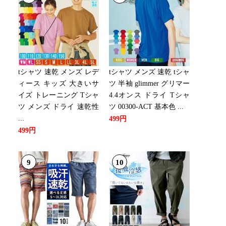
：1位
：3位
tシャツ 速乾 メンズ レデ
tシャツ メンズ 速乾 tシャ
ィース キッズ 大きいサ
ツ 半袖 glimmer グリマー
イズ トレーニング Tシャ
4.4オンス ドライ Tシャ
ツ メンズ ドライ 速乾性
ツ 00300-ACT 基本色 ...
：3位
...
499円
499円
：1位
9
10
：1位