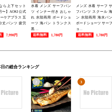
2026/07/17
Iなら上下セット
水着 メンズ サーフパン
メンズ 水着 サーフ 
メンズファッションランキング
0円〜】AOKI公式
ツ インナー付き おしゃ
フパンツ スクール 
ーケアプラス 五
れ 水陸両用 ボードショ
ン 水陸両用 海水パ
2026/07/16
分丈パンツ 疲労
ーツ 海パン トランクス
ボードショーツ サー
黒 ...
ョ...
メンズファッションランキング
料
送料無料
送料無料
7,990円
1,780円
1,780円
2026/07/15
メンズファッションランキング
本日の総合ランキング
2026/07/14
メンズファッションランキング
2
3
2026/07/13
メンズファッションランキング