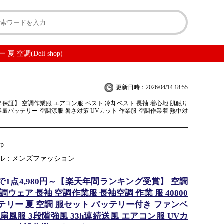
空調(Deli shop)
更新日時：2026/04/14 18:55
1年保証】 空調作業服 エアコン服 ベスト 冷却ベスト 長袖 着心地 肌触り
h大容量バッテリー 空調涼服 暑さ対策 UVカット 作業服 空調作業着 熱中対
op
ル：メンズファッション
で1点4,980円～【楽天年間ランキング受賞】 空調
調ウェア 長袖 空調作業服 長袖空調 作業 服 40800
テリー 夏 空調 服セット バッテリー付き ファンベ
扇風服 3段階強風 33h連続送風 エアコン服 UVカ