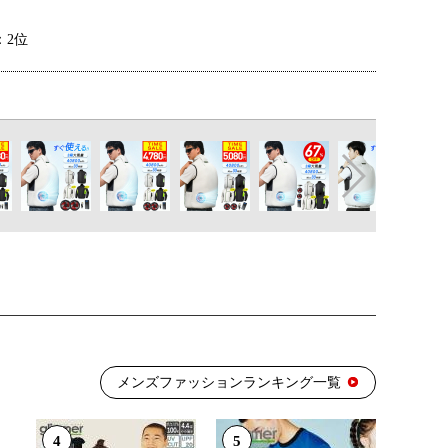
：2位
：7位
：5位
：3位
メンズファッションランキング一覧
：1位
4
5