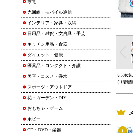
家電
光回線・モバイル通信
インテリア・家具・収納
日用品・雑貨・文房具・手芸
キッチン用品・食器
ダイエット・健康
医薬品・コンタクト・介護
※30位
美容・コスメ・香水
※1階層
スポーツ・アウトドア
花・ガーデン・DIY
おもちゃ・ゲーム
ホビー
CD・DVD・楽器
1