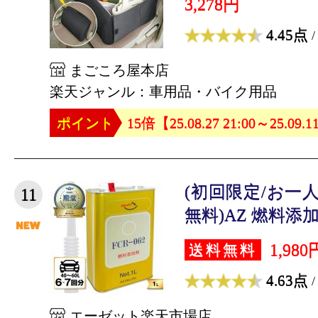
3,278円
4.45点
/
まごころ屋本店
楽天ジャンル：車用品・バイク用品
ポイント
15倍【25.08.27 21:00～25.09.1
(初回限定/お一
11
無料)AZ 燃料添加剤 
1,980
送料無料
4.63点
/
エーゼット楽天市場店