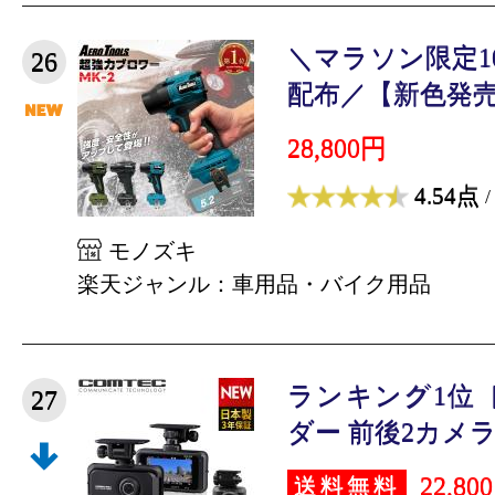
＼マラソン限定1
26
配布／【新色発売！
28,800円
4.54点
/
モノズキ
楽天ジャンル：車用品・バイク用品
ランキング1位
27
ダー 前後2カメラ 
22,80
送料無料