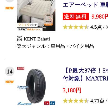
エアーベッド 車載用
9,980
送料無料
4.5点
/ 
KENT Bahati
楽天ジャンル：車用品・バイク用品
【P最大37倍！5/
14
付対象】MAXTRE
3,180円
4.71点
/