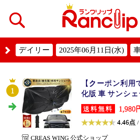
デイリー
2025年06月11日(水)
【クーポン利用で
1
化版 車 サンシェー
1,980
送料無料
4.46点
/
CREAS WING 公式ショップ