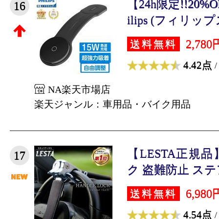
【24h限定!!20
16
ilips (フィリップス
2,780
送料無料
4.42点
/
NA楽天市場店
楽天ジャンル：車用品・バイク用品
【LESTA正規
17
ク 盗難防止 ステ
6,980
送料無料
4.54点
/