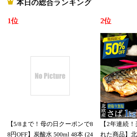
本日の総合ランキング
グ：7位
2026/07/20
1位
2位
車用品・バ
グ：7位
2026/07/19
車用品・バ
グ：22位
2026/07/18
車用品・バ
グ：13位
【5/8まで！母の日クーポンで8
【2年連続！
2026/07/16
8円OFF】炭酸水 500ml 48本 (24
れた商品】北