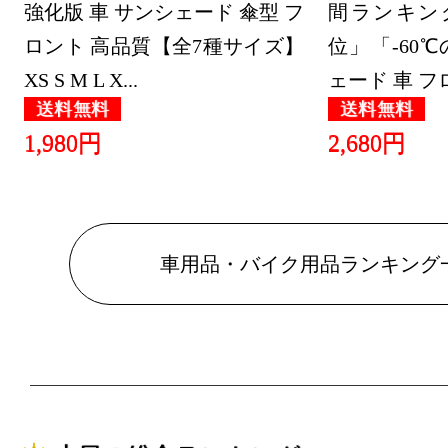
グ：6位
強化版 車 サンシェード 傘型 フ
間ランキン
2026/07/24
ロント 高品質【全7種サイズ】
位」「-60
XS S M L X...
ェード 車 フロ.
車用品・バ
送料無料
送料無料
グ：7位
1,980円
2,680円
2026/07/23
車用品・バ
グ：4位
車用品・バイク用品ランキング
2026/07/22
車用品・バ
グ：6位
2026/07/21
車用品・バ