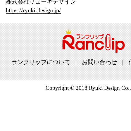
株式会社リューキデザイン
https://ryuki-design.jp/
車用品・バ
グ：28位
2026/06/05
車用品・バ
グ：24位
ランクリップについて
お問い合わせ
2026/06/01
車用品・バ
Copyright © 2018 Ryuki Design Co.,
グ：28位
2026/05/31
車用品・バ
グ：11位