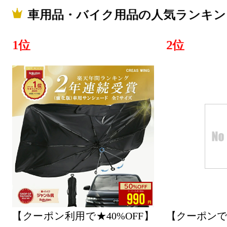
2026/07/28
車用品・バイク用品の人気ランキン
車用品・バ
1位
2位
グ：15位
2026/07/27
車用品・バ
グ：11位
2026/07/26
車用品・バ
グ：6位
2026/07/25
車用品・バ
【クーポン利用で★40%OFF】
【クーポンで