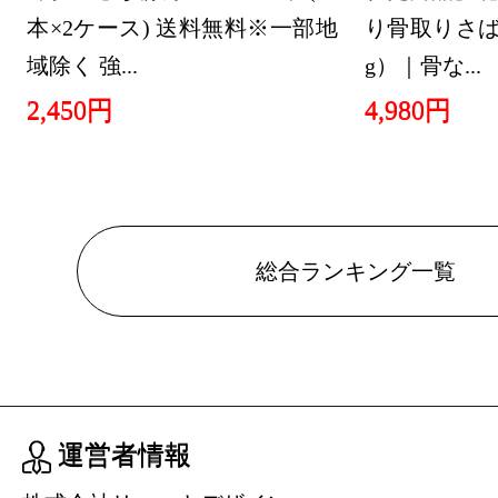
車用品・バ
本×2ケース) 送料無料※一部地
り骨取りさば 
グ：18位
域除く 強...
g）｜骨な...
2026/07/15
2,450円
4,980円
車用品・バ
グ：7位
2026/07/14
総合ランキング一覧
車用品・バ
グ：21位
2026/07/12
車用品・バ
グ：28位
運営者情報
2026/07/11