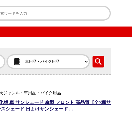
｜ 楽天ジャンル：車用品・バイク用品
化版 車 サンシェード 傘型 フロント 高品質【全7種サ
イエースシェード 日よけサンシェード ...