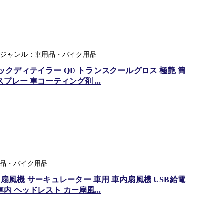
｜ 楽天ジャンル：車用品・バイク用品
Gloss クイックディテイラー QD トランスクールグロス 極艶 簡
プレー 車コーティング剤 ...
車用品・バイク用品
 車 扇風機 サーキュレーター 車用 車内扇風機 USB給電
内 ヘッドレスト カー扇風...