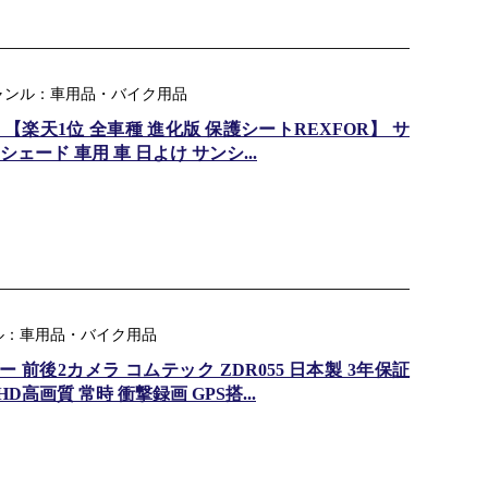
ャンル：車用品・バイク用品
【楽天1位 全車種 進化版 保護シートREXFOR】 サ
シェード 車用 車 日よけ サンシ...
ル：車用品・バイク用品
前後2カメラ コムテック ZDR055 日本製 3年保証
D高画質 常時 衝撃録画 GPS搭...