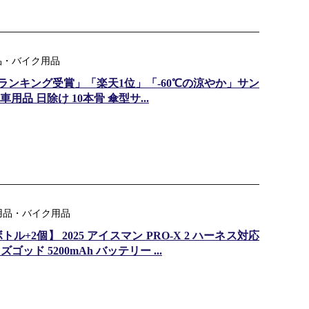
用品・バイク用品
間ランキング受賞」「楽天1位」「-60℃の涼やか」サン
用品 日除け 10本骨 傘型サ...
用品・バイク用品
ル+2個】 2025 アイスマン PRO-X 2 ハーネス対応
ズゴッド 5200mAh バッテリー ...