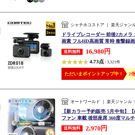
シャチホコストア ｜ 楽天ジャン
ドライブレコーダー 前後2カメラ コ
画素 フルHD高画質 常時 衝撃録画 G
16,980円
送料無料
4.73点
/ 3,321件
ただいまポイントアップ中！
2倍
オートワールド ｜ 楽天ジャンル
【新カラー予約販売 5月中旬】【8
ファン 車載 後部座席 360度マル
2,970円
送料無料