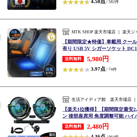
4.58点
/ 582件
MTK SHOP 楽天市場店 ｜ 楽
【期間限定★特価】車載用 クール
有り USB 5V シガーソケット DC1
5,980円
送料無料
3.97点
/ 74件
生活アイディア館 楽天市場店 
【楽天1位獲得】【期間限定最安2,1
ン 後部座席用 角度調整可能 ハイパワ
2,480円
送料無料
4.36点
/ 964件