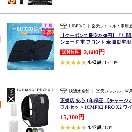
LIBER-E ｜ 楽天ジャンル：車
【クーポンで最安2280円】「年
シェード 車 フロント 傘 自動車用 車
2,680円
送料無料
4.42点
/ 1,744件
快適水空館 ｜ 楽天ジャンル：車
正規店 安心 1年保証 【チャージボト
フルセット ICMPX2 PRO X2 ワイ
15,300円
4.47点
/ 17件