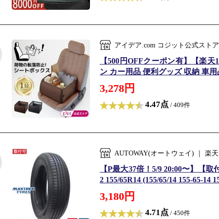
アイデア.com コジット公式スト
【500円OFFクーポン有】【楽天
ン カー用品 便利グッズ 収納 車用品
3,278円
4.47点
/ 409件
AUTOWAY(オートウェイ) ｜
【P最大37倍！5/9 20:00〜】【
2 155/65R14 (155/65/14 155-65
3,180円
4.71点
/ 450件