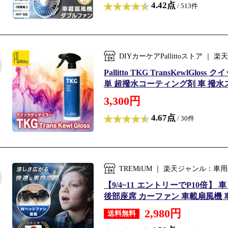
4.42点
/ 513件
DIYカーケアPallittoストア 
Pallitto TKG TransKewl
単 超撥水コーティング剤 車 撥水ス
3,300円
4.67点
/ 30件
TREMiUM ｜ 楽天ジャンル：
【9/4~11 エントリーでP10倍】
後部座席 カーファン 車載扇風機 車
2,980円
送料無料