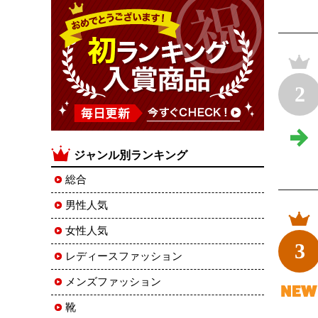
2
ジャンル別ランキング
総合
男性人気
女性人気
3
レディースファッション
メンズファッション
靴