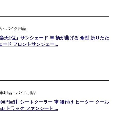
用品・バイク用品
 」「楽天1位」サンシェード 車 柄が曲げる 傘型 折りたた
ード フロントサンシェー...
ンル：車用品・バイク用品
1,000円off】シートクーラー 車 後付け ヒーター クール
sb トラック ファンシート ...