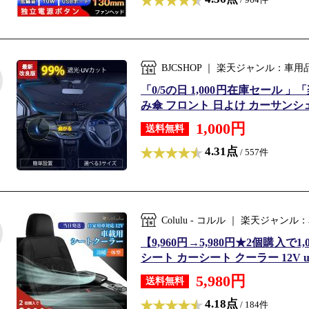
BJCSHOP ｜ 楽天ジャンル：車
「0/5の日 1,000円在庫セール
み傘 フロント 日よけ カーサンシェ
1,000円
送料無料
4.31点
/ 557件
Colulu - コルル ｜ 楽天ジャ
【9,960円→5,980円★2個購入で
シート カーシート クーラー 12V u
5,980円
送料無料
4.18点
/ 184件