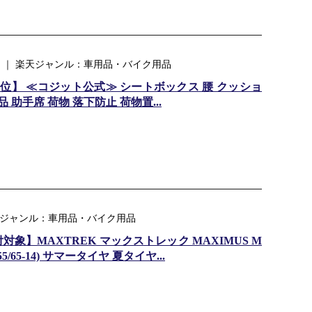
ア ｜ 楽天ジャンル：車用品・バイク用品
1位】 ≪コジット公式≫ シートボックス 腰 クッショ
 助手席 荷物 落下防止 荷物置...
 楽天ジャンル：車用品・バイク用品
取付対象】MAXTREK マックストレック MAXIMUS M
-14 155/65-14) サマータイヤ 夏タイヤ...