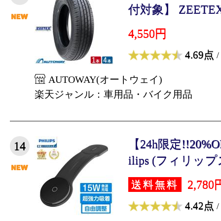
付対象】 ZEETEX
4,550円
4.69点
/
AUTOWAY(オートウェイ)
楽天ジャンル：車用品・バイク用品
【24h限定!!20
14
ilips (フィリップス
2,780
送料無料
4.42点
/