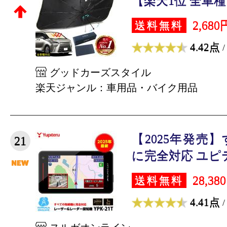
【楽天1位 全車種 
2,680
送料無料
4.42点
/
グッドカーズスタイル
楽天ジャンル：車用品・バイク用品
【2025年発売
21
に完全対応 ユピテル
28,38
送料無料
4.41点
/