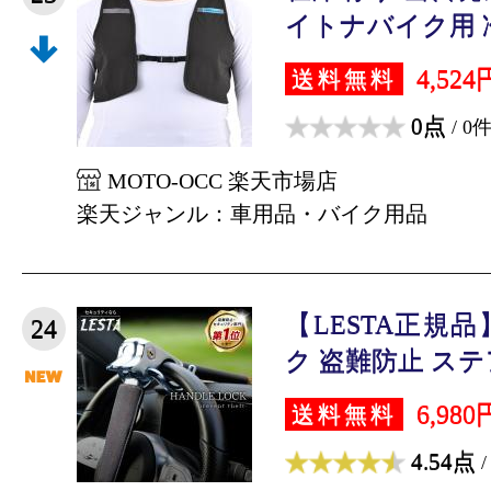
イトナバイク用 冷
4,524
送料無料
0点
/ 0
MOTO-OCC 楽天市場店
楽天ジャンル：車用品・バイク用品
【LESTA正規
24
ク 盗難防止 ステ
6,980
送料無料
4.54点
/