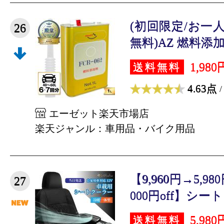
(初回限定/お一
26
無料)AZ 燃料添加剤 
1,980
送料無料
4.63点
/
エーゼット楽天市場店
楽天ジャンル：車用品・バイク用品
【9,960円→5,9
27
000円off】シート
5,980
送料無料