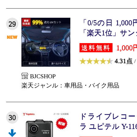
「0/5の日 1,0
29
「楽天1位」サンシ
1,000
送料無料
4.31点
/
BJCSHOP
楽天ジャンル：車用品・バイク用品
ドライブレコー
30
ラ ユピテル Y-116