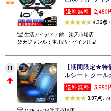
2,480
送料無料
4.36点
/
生活アイディア館 楽天市場店
楽天ジャンル：車用品・バイク用品
【期間限定★特
11
ルシート クールカ
5,980
送料無料
3.97点
/ 7
MTK SHOP 楽天市場店