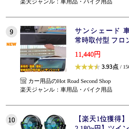
楽天ジャンル：車用品・バイク用品
サンシェード 
9
常時取付型 フロント 
11,440円
3.93点
/ 1
カー用品のHot Road Second Shop
楽天ジャンル：車用品・バイク用品
【楽天1位獲得
10
2,180~円】ツイン