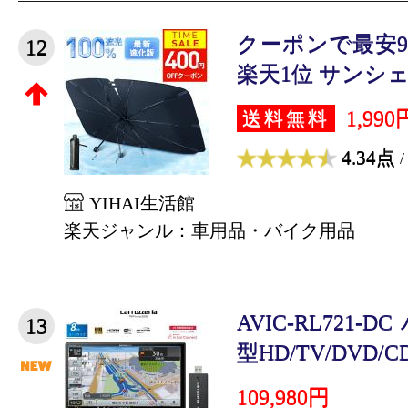
クーポンで最安9
12
楽天1位 サンシェー
1,990
送料無料
4.34点
/
YIHAI生活館
楽天ジャンル：車用品・バイク用品
AVIC-RL721-
13
型HD/TV/DVD/CD/B
109,980円