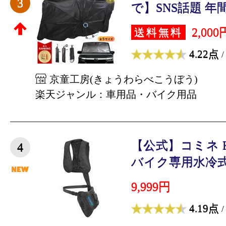
3
で】SNS話題 年間
2,000
送料無料
4.22点
/
京童工房(きょうわらべこうぼう)
楽天ジャンル：車用品・バイク用品
【公式】コミネ KO
4
バイク専用水冷式身
9,999円
4.19点
/