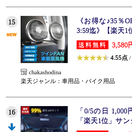
《お得な♪35％O
15
3:59迄》【楽天1位
3,580
送料無料
4.55点
/
chakashodina
楽天ジャンル：車用品・バイク用品
「0/5の日 1,0
16
「楽天1位」サンシ