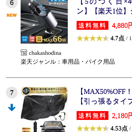
【5のつく日×4
6
ン】【楽天1位】シ
4,880
送料無料
4.7点
/ 
chakashodina
楽天ジャンル：車用品・バイク用品
【MAX50%OF
7
【引っ張るタイプ】
2,180
送料無料
4.53点
/