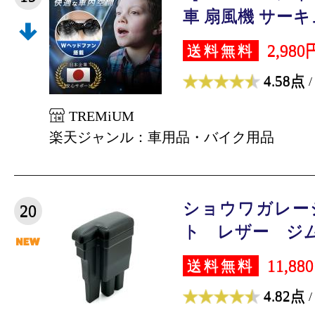
車 扇風機 サーキュ
2,980
送料無料
4.58点
/
TREMiUM
楽天ジャンル：車用品・バイク用品
ショウワガレー
20
ト レザー ジムニ
11,88
送料無料
4.82点
/