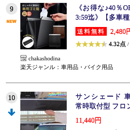
《お得な♪40％O
9
3:59迄》【多車種
2,480
送料無料
4.32点
/
chakashodina
楽天ジャンル：車用品・バイク用品
サンシェード 
10
常時取付型 フロント 
11,440円