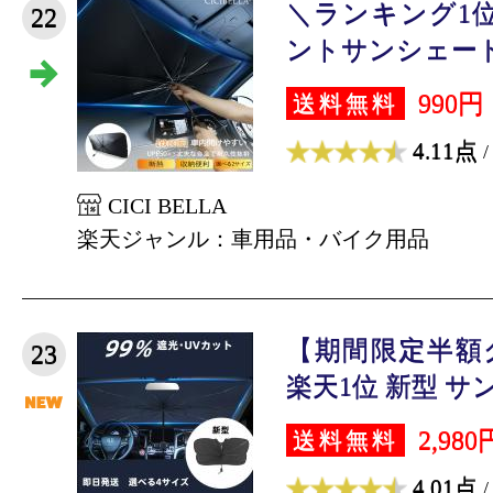
＼ランキング1位
22
ントサンシェード 車
990円
送料無料
4.11点
/
CICI BELLA
楽天ジャンル：車用品・バイク用品
【期間限定半額
23
楽天1位 新型 サン
2,980
送料無料
4.01点
/