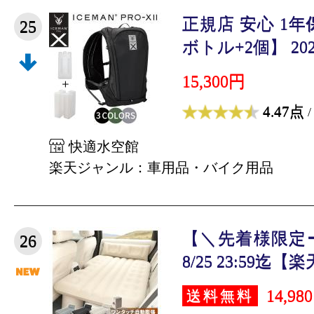
正規店 安心 1
25
ボトル+2個】 2025
15,300円
4.47点
/
快適水空館
楽天ジャンル：車用品・バイク用品
【＼先着様限定ー
26
8/25 23:59迄【楽
14,98
送料無料