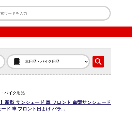
用品・バイク用品
き】新型 サンシェード 車 フロント 傘型サンシェード
ド 車 フロント日よけ パラ...