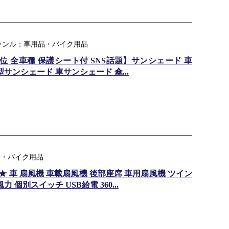
ャンル：車用品・バイク用品
1位 全車種 保護シート付 SNS話題】サンシェード 車
サンシェード 車サンシェード 傘...
用品・バイク用品
★ 車 扇風機 車載扇風機 後部座席 車用扇風機 ツイン
 個別スイッチ USB給電 360...