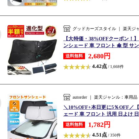
グッドカーズスタイル ｜ 楽天ジ
【大特価・38%OFFクーポン！】 
ンシェード 車 フロント 傘 型 サン
2,680円
送料無料
4.42点
/ 1,668件
autorder ｜ 楽天ジャンル：車
＼10%OFF+本日更に5％OFF／
ェード 車 フロント 汎用 日よけ 日除
1,782円
送料無料
4.51点
/ 350件