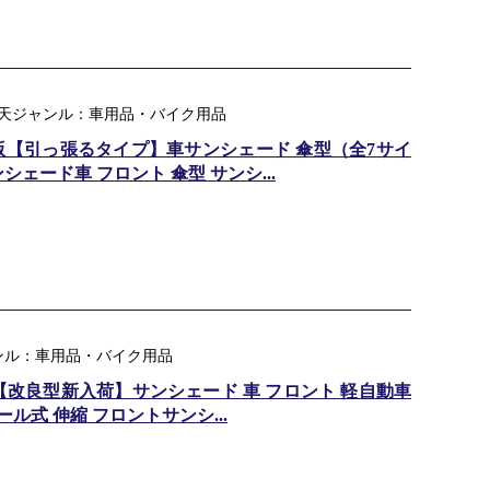
｜ 楽天ジャンル：車用品・バイク用品
化版【引っ張るタイプ】車サンシェード 傘型（全7サイ
ェード車 フロント 傘型 サンシ...
ンル：車用品・バイク用品
／【改良型新入荷】サンシェード 車 フロント 軽自動車
ール式 伸縮 フロントサンシ...