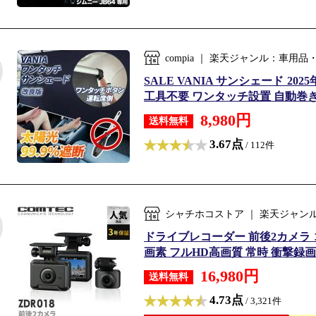
compia ｜ 楽天ジャンル：車用
SALE VANIA サンシェード 2
工具不要 ワンタッチ設置 自動巻き上
8,980円
送料無料
3.67点
/ 112件
シャチホコストア ｜ 楽天ジャン
ドライブレコーダー 前後2カメラ コ
画素 フルHD高画質 常時 衝撃録画 G
16,980円
送料無料
4.73点
/ 3,321件