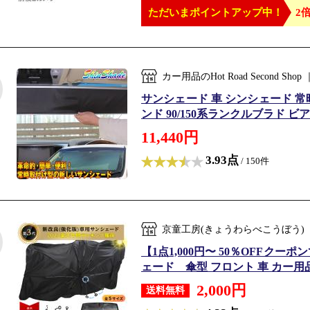
ただいまポイントアップ中！
2倍
カー用品のHot Road Second 
サンシェード 車 シンシェード 常時取
ンド 90/150系ランクルブラド ビア
11,440円
3.93点
/ 150件
京童工房(きょうわらべこうぼう)
【1点1,000円〜 50％OFFクー
ェード 傘型 フロント 車 カー用品
2,000円
送料無料