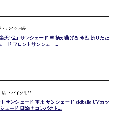
用品・バイク用品
 」「楽天1位」サンシェード 車 柄が曲げる 傘型 折りたた
ード フロントサンシェー...
：車用品・バイク用品
ンシェード 車用 サンシェード cicibella UVカッ
ェード 日除け コンパクト...