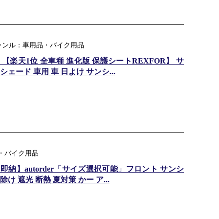
ャンル：車用品・バイク用品
【楽天1位 全車種 進化版 保護シートREXFOR】 サ
シェード 車用 車 日よけ サンシ...
用品・バイク用品
【即納】autorder「サイズ選択可能」フロント サンシ
け 遮光 断熱 夏対策 かー ア...