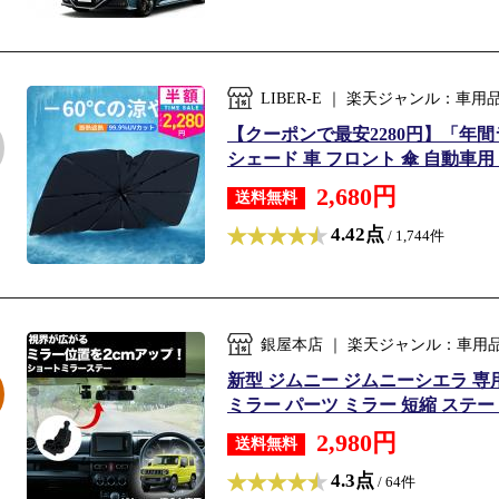
LIBER-E ｜ 楽天ジャンル：車
【クーポンで最安2280円】「年
シェード 車 フロント 傘 自動車用 車
2,680円
送料無料
4.42点
/ 1,744件
銀屋本店 ｜ 楽天ジャンル：車用
新型 ジムニー ジムニーシエラ 専
ミラー パーツ ミラー 短縮 ステー 
2,980円
送料無料
4.3点
/ 64件