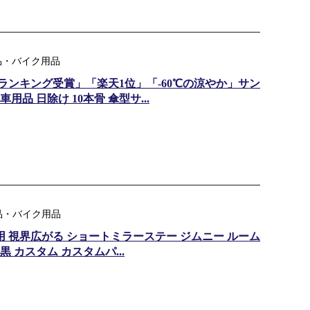
用品・バイク用品
間ランキング受賞」「楽天1位」「-60℃の涼やか」サン
用品 日除け 10本骨 傘型サ...
品・バイク用品
用 視界広がる ショートミラーステー ジムニー ルーム
黒 カスタム カスタムパ...