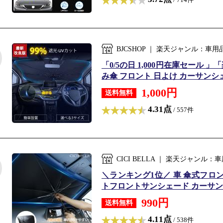
BJCSHOP ｜ 楽天ジャンル：車
「0/5の日 1,000円在庫セール
み傘 フロント 日よけ カーサンシェ
1,000円
送料無料
4.31点
/ 557件
CICI BELLA ｜ 楽天ジャンル
＼ランキング1位／ 車 傘式フロントサ
トフロントサンシェード カーサンシ
990円
送料無料
4.11点
/ 538件