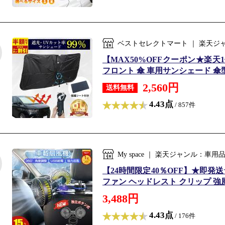
ベストセレクトマート ｜ 楽天ジ
【MAX50%OFFクーポン★楽天
フロント 傘 車用サンシェード 傘型
2,560円
送料無料
4.43点
/ 857件
My space ｜ 楽天ジャンル：車
【24時間限定40％OFF】★即発送
ファン ヘッドレスト クリップ 強風力
3,488円
4.43点
/ 176件