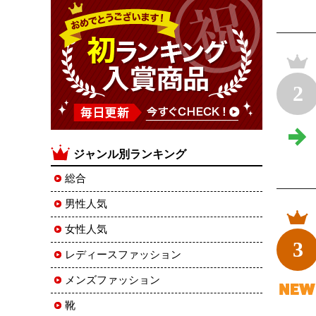
2
ジャンル別ランキング
総合
男性人気
女性人気
3
レディースファッション
メンズファッション
靴