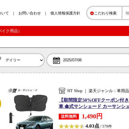
ついて
お問い合わせ
個人情報保護方針
こだわり検索
・バイク用品）
HT Shop ｜ 楽天ジャンル：車
【期間限定50%OFFクーポン付
車 傘式サンシェード カーサンシェー
1,490円
送料無料
4.03点
/ 579件