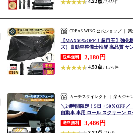
4.22点
/ 2,658件
CREAS WING 公式ショップ 
【MAX50%OFF！超目玉】強
ズ）自動車整備士推奨 高品質 サンシ
2,180円
送料無料
4.53点
/ 1,578件
カーチスダイレクト ｜ 楽天ジャ
＼24時間限定！5日・50％OFF
自動車 車用 ロール スクリーン ロ
3,486円
送料無料
3.72点
/ 714件