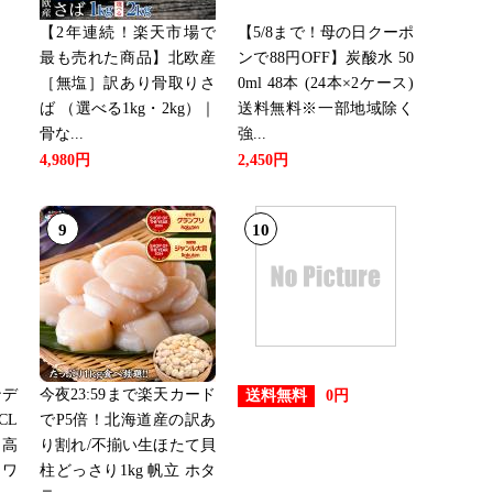
【2年連続！楽天市場で
【5/8まで！母の日クーポ
最も売れた商品】北欧産
ンで88円OFF】炭酸水 50
［無塩］訳あり骨取りさ
0ml 48本 (24本×2ケース)
ば （選べる1kg・2kg）｜
送料無料※一部地域除く
骨な...
強...
4,980円
2,450円
9
10
ンデ
今夜23:59まで楽天カード
送料無料
0円
CL
でP5倍！北海道産の訳あ
 高
り割れ/不揃い生ほたて貝
 ワ
柱どっさり1kg 帆立 ホタ