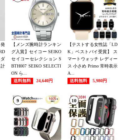
未発
【メンズ腕時計ランキン
【テストする女性誌「LD
RD
グ入賞】セイコー SEIKO
K」ベストバイ受賞】 ス
ンダ
セイコーセレクション S
マートウォッチ レディー
時計
BTH007 SEIKO SELECTI
ス 小さめ Primo 常時表示
ON ら...
A...
送料無料
送料無料
24,640円
5,980円
9
10