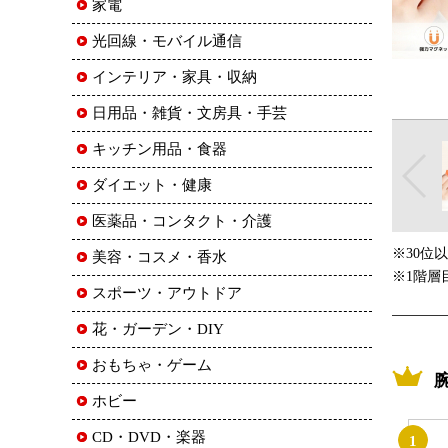
家電
光回線・モバイル通信
インテリア・家具・収納
日用品・雑貨・文房具・手芸
キッチン用品・食器
ダイエット・健康
医薬品・コンタクト・介護
※30位
美容・コスメ・香水
※1階層
スポーツ・アウトドア
花・ガーデン・DIY
おもちゃ・ゲーム
ホビー
CD・DVD・楽器
1