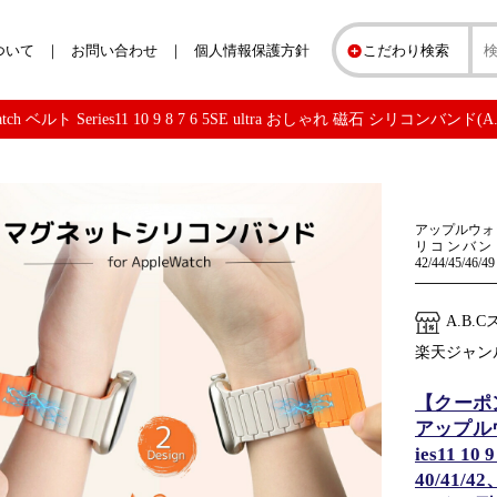
ついて
お問い合わせ
個人情報保護方針
こだわり検索
ベルト Series11 10 9 8 7 6 5SE ultra おしゃれ 磁石 シリコンバンド(A
アップルウォッチ
リコンバンド スポ
42/44/45/46/49
A.B.
楽天ジャン
【クーポ
アップルウォ
ies11 1
40/41/