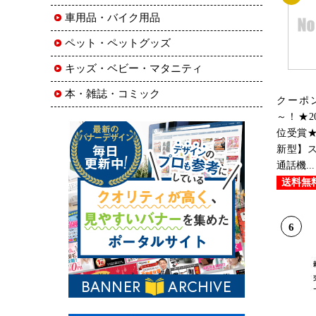
車用品・バイク用品
ペット・ペットグッズ
キッズ・ベビー・マタニティ
本・雑誌・コミック
クーポン
～！★2
位受賞★【B
新型】
通話機...
送料無
6