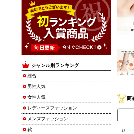
ジャンル別ランキング
総合
男性人気
女性人気
商
レディースファッション
メンズファッション
靴
15