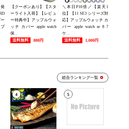
未発
【クーポンあり】【スタ
＼本日P10倍／【楽天1
RD
ーライト入荷】【レビュ
位】【11 SE3 シリーズ対
ダー
ー特典中】アップルウォ
応】アップルウォッチ カ
 ブ
ッチ カバー apple watch
バー apple watch se 8 7
保...
ケ...
送料無料
送料無料
880円
1,000円
総合ランキング一覧
4
5