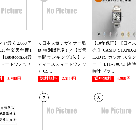
2026/05/06
腕時計ランキング：30位
2026/04/30
腕時計ランキング：25位
で最安2,680円
＼日本人気デザイナー監
【10年保証】【日本
025年楽天年間1
修 特別版登場！／【楽天
売】CASIO STANDA
2026/04/26
luetooth5.4最
年間ランキング1位】レ
LADYS カシオ スタ
スマートウォッチ
ディーススマートウォッ
ード LTP-V007D 腕
腕時計ランキング：29位
チ QS...
時計 ブラ...
料
送料無料
送料無料
2,980円
2,980円
3,900円
2026/04/18
腕時計ランキング：30位
7
8
2026/04/15
腕時計ランキング：30位