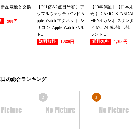
2026/04/07
に新品電池と交換
【P11倍&2点目半額】ア
【10年保証】【日本
腕時計ランキング：26位
ップルウォッチ バンド A
売】CASIO STANDA
pple Watch マグネット シ
MENS カシオ スタン
料
900円
2026/04/06
リコン Apple Watch ベル
ド MQ-24 腕時計 時計
ト...
ランド ...
腕時計ランキング：23位
送料無料
送料無料
1,580円
1,890円
2026/04/01
腕時計ランキング：27位
本日の総合ランキング
2026/03/29
腕時計ランキング：29位
2
3
2026/03/25
腕時計ランキング：24位