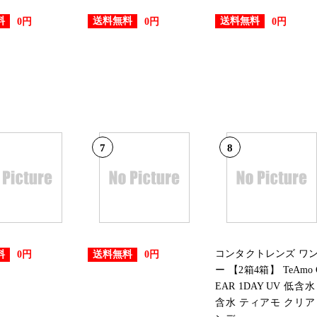
2026/03/24
料
送料無料
送料無料
0円
0円
0円
腕時計ランキング：30位
2026/03/22
腕時計ランキング：23位
2026/02/28
7
8
腕時計ランキング：9位
2026/02/26
腕時計ランキング：28位
2026/02/25
コンタクトレンズ ワ
料
送料無料
0円
0円
ー 【2箱4箱】 TeAmo 
腕時計ランキング：22位
EAR 1DAY UV 低含水
含水 ティアモ クリア
2026/02/23