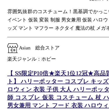
雰囲気抜群のコスチューム！黒基調でかっこ
イベント 仮装 変装 制服 男女兼用 仮装 ハロ
ッズ マント マフラー ネクタイ 魔法の杖 メガ
Asian 総合ストア
楽天ジャンル：ホビー
【 SS限定P10倍★楽天1位12冠★高
ト】 ハリーポッター コスプレ キッズ
ロウィン 衣装 子供 大人 ハリーポッタ
師 コスプレ 仮装 コスチューム 杖 
男女兼用 マント フード 衣装 ハロウ