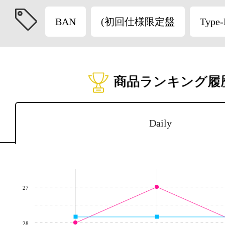
BAN
(初回仕様限定盤
Type
商品ランキング履
Daily
27
28