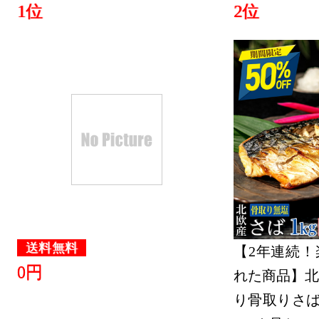
1位
2位
送料無料
【2年連続！
0円
れた商品】北
り骨取りさば 