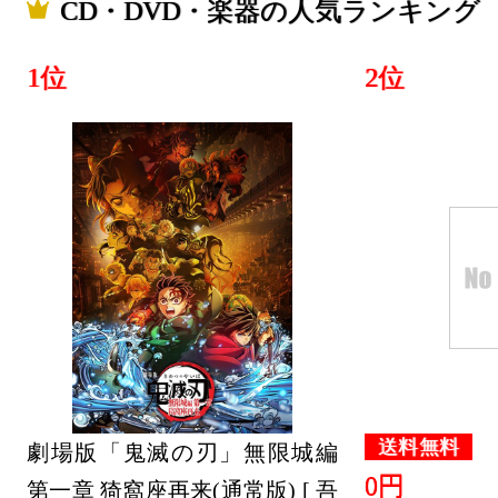
CD・DVD・楽器の人気ランキング
1位
2位
送料無料
劇場版「鬼滅の刃」無限城編
0円
第一章 猗窩座再来(通常版) [ 吾