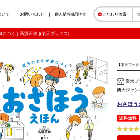
ついて
お問い合わせ
個人情報保護方針
こだわり検索
つく [ 高濱正伸 ](楽天ブックス)
【楽天ブック
楽天ブ
楽天ジャン
おさほうえ
送料無料