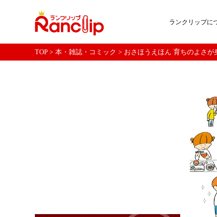
ランクリップに
TOP
>
本・雑誌・コミック
>
おさほうえほん 育ちのよさが身に