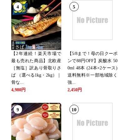
4
5
【2年連続！楽天市場で
【5/8まで！母の日クーポ
最も売れた商品】北欧産
ンで88円OFF】炭酸水 50
［無塩］訳あり骨取りさ
0ml 48本 (24本×2ケース)
ば （選べる1kg・2kg）｜
送料無料※一部地域除く
骨な...
強...
4,980円
2,450円
9
10