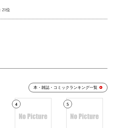
21位
14位
19位
：5位
本・雑誌・コミックランキング一覧
4
5
16位