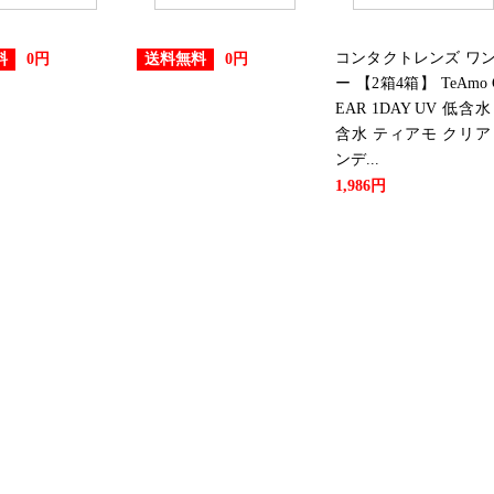
コンタクトレンズ ワ
料
送料無料
0円
0円
ー 【2箱4箱】 TeAmo 
EAR 1DAY UV 低含水
含水 ティアモ クリア
ンデ...
1,986円