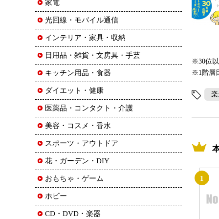
家電
光回線・モバイル通信
インテリア・家具・収納
日用品・雑貨・文房具・手芸
※30位
キッチン用品・食器
※1階層
ダイエット・健康
楽
医薬品・コンタクト・介護
美容・コスメ・香水
スポーツ・アウトドア
花・ガーデン・DIY
おもちゃ・ゲーム
1
ホビー
CD・DVD・楽器