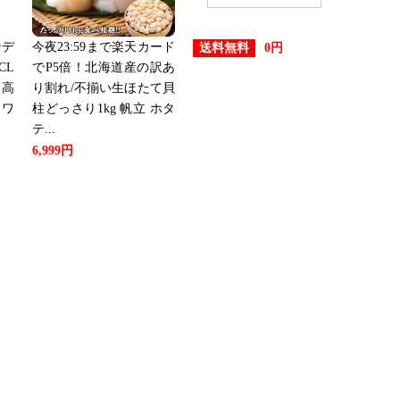
ンデ
今夜23:59まで楽天カード
送料無料
0円
CL
でP5倍！北海道産の訳あ
 高
り割れ/不揃い生ほたて貝
 ワ
柱どっさり1kg 帆立 ホタ
テ...
6,999円