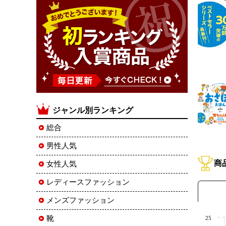
ジャンル別ランキング
総合
男性人気
商
女性人気
レディースファッション
メンズファッション
靴
25