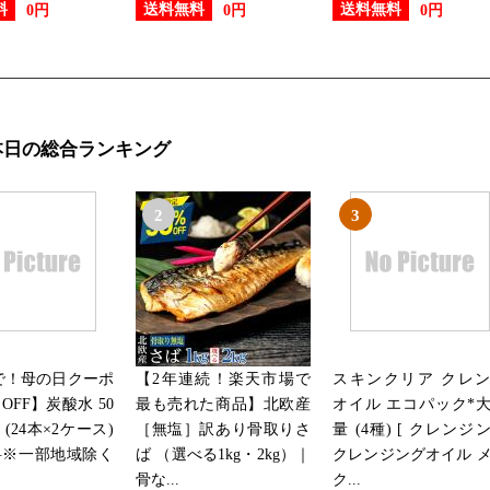
料
送料無料
送料無料
0円
0円
0円
本日の総合ランキング
2
3
まで！母の日クーポ
【2年連続！楽天市場で
スキンクリア クレ
OFF】炭酸水 50
最も売れた商品】北欧産
オイル エコパック*
本 (24本×2ケース)
［無塩］訳あり骨取りさ
量 (4種) [ クレンジ
料※一部地域除く
ば （選べる1kg・2kg）｜
クレンジングオイル 
骨な...
ク...