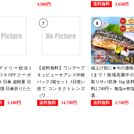
送料無料
4,980円
3,630円
7
8
デイリー総合1
【送料無料】ワンデーア
値上げ前に★今の価格5
3％OFFクーポ
キュビューオアシス90枚
1まで！相場高騰中
傘 日傘 超軽量 日
パック2箱セット 1日使い
取りサバ切身 1kg 送
憶 日傘折りたた
捨て コンタクトレンズ
料2,740円～ 無塩or有
.
（ワ...
選...
料
送料無料
送料無料
3,180円
14,790円
2,740円