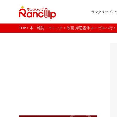
ランクリップに
TOP
>
本・雑誌・コミック
>
映画 岸辺露伴 ルーヴルへ行く