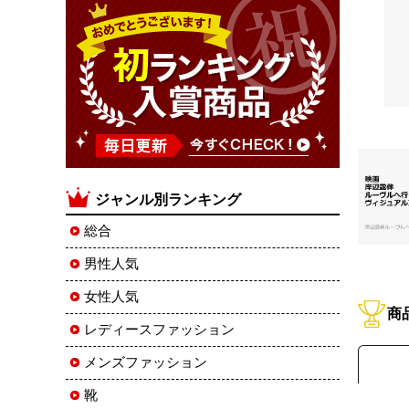
ジャンル別ランキング
総合
男性人気
女性人気
商
レディースファッション
メンズファッション
靴