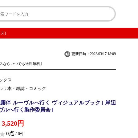
ス)
更新日時：2023/03/17 18:09
スならいつでも送料無料】
ックス
ル：本・雑誌・コミック
辺露伴 ルーヴルへ行く ヴィジュアルブック [ 岸辺
ヴルへ行く製作委員会 ]
3,520円
0点
/ 0件