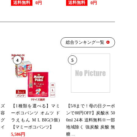
送料無料
送料無料
0円
0円
総合ランキング一覧
4
5
ンズ
【1種類を選べる】マミ
【5/8まで！母の日クーポ
大容
ーポコパンツ オムツ ド
ンで88円OFF】炭酸水 50
ング
ラえもん M L BIG(3個)
0ml 24本 送料無料※一部
メイ
【マミーポコパンツ】
地域除く 強炭酸 炭酸 無
糖 ...
5,586円