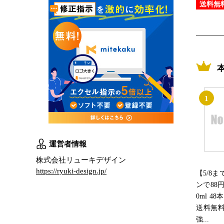
送料無
1
運営者情報
株式会社リューキデザイン
https://ryuki-design.jp/
【5/8
ンで88円
0ml 48
送料無
強...