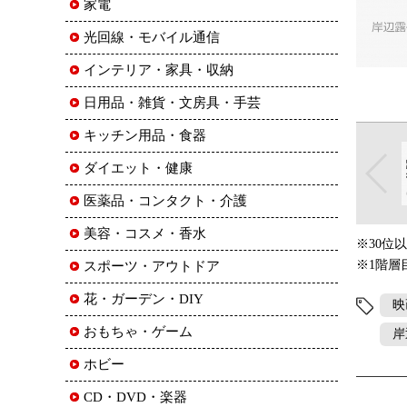
家電
光回線・モバイル通信
インテリア・家具・収納
日用品・雑貨・文房具・手芸
キッチン用品・食器
ダイエット・健康
医薬品・コンタクト・介護
美容・コスメ・香水
※30位
※1階層
スポーツ・アウトドア
花・ガーデン・DIY
映
おもちゃ・ゲーム
岸
ホビー
CD・DVD・楽器