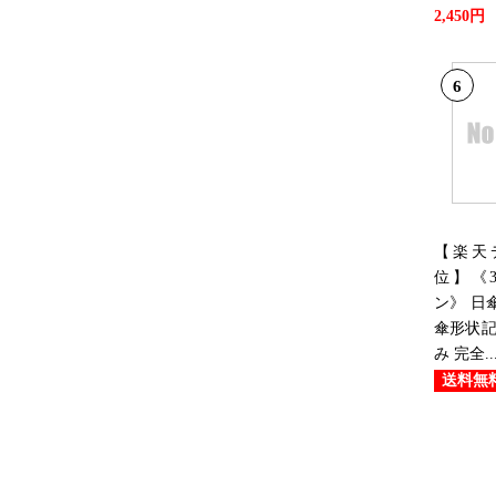
2,450円
6
【楽天
位】《3
ン》 日
傘形状記
み 完全..
送料無