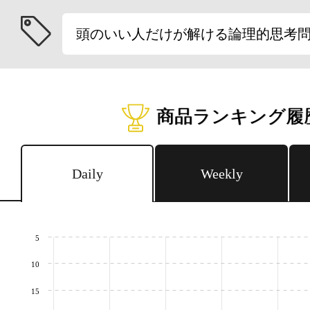
頭のいい人だけが解ける論理的思考
商品ランキング履
Daily
Weekly
5
10
15