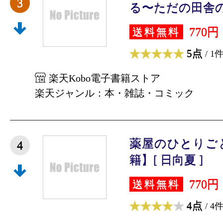
3
る〜ただの田舎の
770円
送料無料
5点
/ 1
楽天Kobo電子書籍ストア
楽天ジャンル：本・雑誌・コミック
薬屋のひとりごと
4
籍】[ 日向夏 ]
770円
送料無料
4点
/ 4