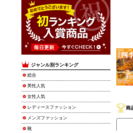
ジャンル別ランキング
総合
男性人気
女性人気
レディースファッション
商
メンズファッション
靴