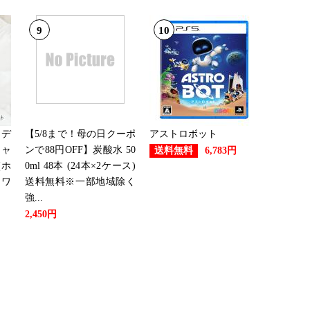
9
10
ロデ
【5/8まで！母の日クーポ
アストロボット
シャ
ンで88円OFF】炭酸水 50
送料無料
6,783円
(ホ
0ml 48本 (24本×2ケース)
ホワ
送料無料※一部地域除く
強...
2,450円