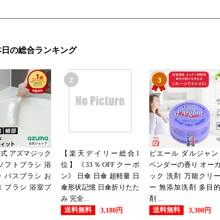
本日の総合ランキング
2
3
式 アズマジック
【楽天デイリー総合1
ピエール ダルジャン
ソフトブラシ 浴
位】《33％OFFクーポ
ベンダーの香り オー
 バスブラシ お
ン》 日傘 日傘 超軽量 日
ック 洗剤 万能クリ
 ブラシ 浴室ブ
傘形状記憶 日傘折りたた
ー 無添加洗剤 多目
み 完全...
剤 ...
送料無料
送料無料
3,180円
3,300円