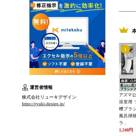
1
運営者情報
アズマ公
株式会社リューキデザイン
浴室用 
https://ryuki-design.jp/
槽ブラシ
風呂掃除
ラ...
1,240円