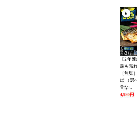
6
【2年
最も売
［無塩
ば （選べ
骨な...
4,980円