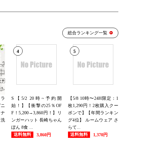
総合ランキング一覧
4
5
 ラ
S【5/2 20時~予約開
【5/8 10時〜24H限定：1
ガニ
始！】【衝撃の25％OF
枚1,290円！2枚購入クー
ーナ
F！5,200→3,860円！】リ
ポンで】【年間ランキン
的洗
ンガーハット 長崎ちゃん
グ4位】 ルームウェア さ
ぽん 8食 ...
らて...
送料無料
送料無料
3,860円
1,370円