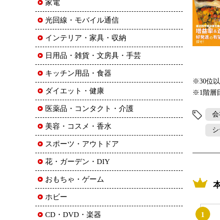
家電
光回線・モバイル通信
インテリア・家具・収納
日用品・雑貨・文房具・手芸
キッチン用品・食器
※30位
ダイエット・健康
※1階層
医薬品・コンタクト・介護
会
美容・コスメ・香水
シ
スポーツ・アウトドア
花・ガーデン・DIY
おもちゃ・ゲーム
ホビー
CD・DVD・楽器
1