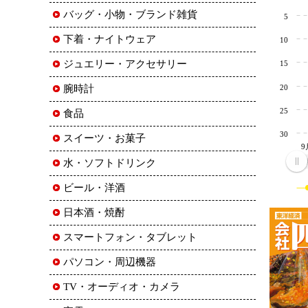
バッグ・小物・ブランド雑貨
5
下着・ナイトウェア
10
ジュエリー・アクセサリー
15
20
腕時計
25
食品
30
スイーツ・お菓子
9
9
水・ソフトドリンク
ビール・洋酒
日本酒・焼酎
スマートフォン・タブレット
パソコン・周辺機器
TV・オーディオ・カメラ