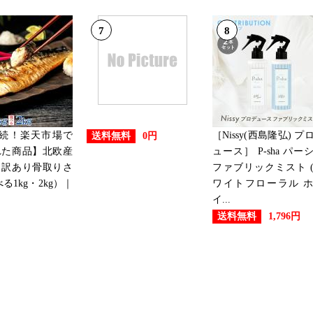
7
8
連続！楽天市場で
［Nissy(西島隆弘) プ
送料無料
0円
れた商品】北欧産
ュース］ P-sha パー
］訳あり骨取りさ
ファブリックミスト 
る1kg・2kg）｜
ワイトフローラル 
イ...
送料無料
1,796円