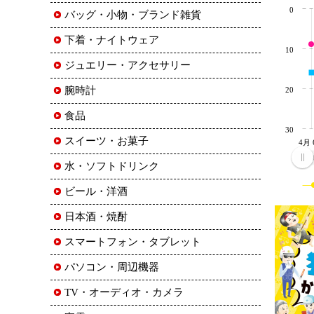
0
バッグ・小物・ブランド雑貨
下着・ナイトウェア
10
ジュエリー・アクセサリー
腕時計
20
食品
30
スイーツ・お菓子
4月 
4月 
水・ソフトドリンク
ビール・洋酒
日本酒・焼酎
スマートフォン・タブレット
パソコン・周辺機器
TV・オーディオ・カメラ