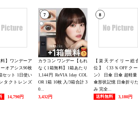
7
8
無料】ワンデーア
カラコン ワンデー【もれ
【楽天デイリー総合
ーオアシス90枚
なく1箱無料】1箱あたり
位】《33％OFFク
箱セット 1日使い
1,144円 ReVIA 1day COL
ン》 日傘 日傘 超軽量
コンタクトレンズ
OR 1箱 10枚 入/3箱合計 3
傘形状記憶 日傘折り
0...
み 完全...
料
送料無料
14,790円
3,432円
3,180円