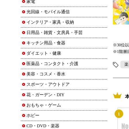
家電
光回線・モバイル通信
インテリア・家具・収納
日用品・雑貨・文房具・手芸
キッチン用品・食器
※30位
※1階層
ダイエット・健康
医薬品・コンタクト・介護
楽
美容・コスメ・香水
スポーツ・アウトドア
花・ガーデン・DIY
おもちゃ・ゲーム
1
ホビー
CD・DVD・楽器