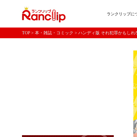
ランクリップに
TOP
>
本・雑誌・コミック
>
ハンディ版 それ犯罪かもしれない