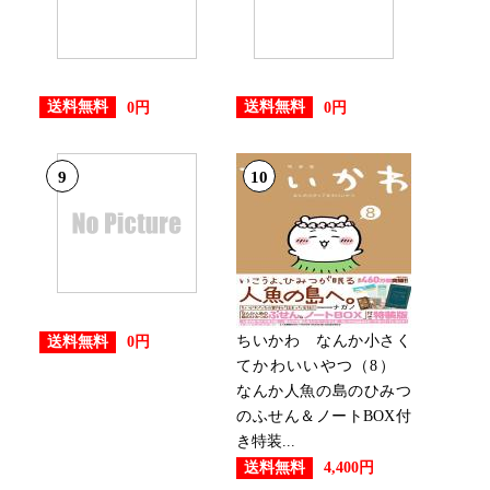
送料無料
送料無料
0円
0円
9
10
ちいかわ なんか小さく
送料無料
0円
てかわいいやつ（8）
なんか人魚の島のひみつ
のふせん＆ノートBOX付
き特装...
送料無料
4,400円