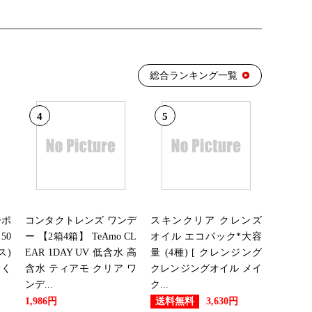
総合ランキング一覧
4
5
ーポ
コンタクトレンズ ワンデ
スキンクリア クレンズ
50
ー 【2箱4箱】 TeAmo CL
オイル エコパック*大容
ス)
EAR 1DAY UV 低含水 高
量 (4種) [ クレンジング
除く
含水 ティアモ クリア ワ
クレンジングオイル メイ
ンデ...
ク...
送料無料
1,986円
3,630円