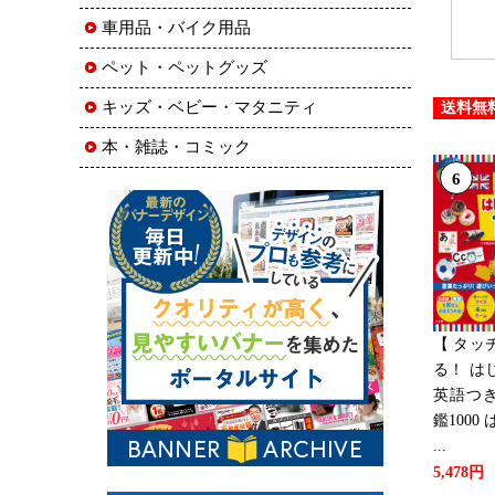
車用品・バイク用品
ペット・ペットグッズ
キッズ・ベビー・マタニティ
送料無
本・雑誌・コミック
6
【 タッ
る！ は
英語つき
鑑100
...
5,478円