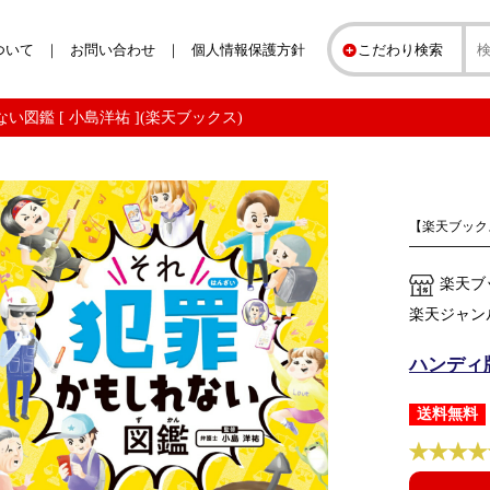
ついて
お問い合わせ
個人情報保護方針
こだわり検索
図鑑 [ 小島洋祐 ](楽天ブックス)
【楽天ブック
楽天ブ
楽天ジャン
ハンディ版
送料無料