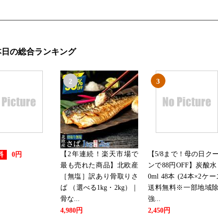
本日の総合ランキング
2
3
【2年連続！楽天市場で
【5/8まで！母の日ク
料
0円
最も売れた商品】北欧産
ンで88円OFF】炭酸水 
［無塩］訳あり骨取りさ
0ml 48本 (24本×2ケー
ば （選べる1kg・2kg）｜
送料無料※一部地域
骨な...
強...
4,980円
2,450円