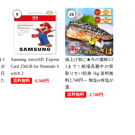
9
10
1
Samsung microSD Express
値上げ前に★今の価格5/2
ーポ
Card 256GB for Nintendo S
1まで！相場高騰中の骨
 日
witch 2
取りサバ切身 1kg 送料無
たた
料2,740円～ 無塩or有塩が
送料無料
6,560円
選...
送料無料
2,740円