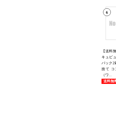
6
【送料
キュビュ
パック2
捨て 
（ワ...
送料無