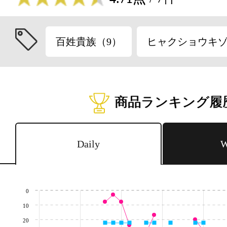
百姓貴族（9）
ヒャクショウキ
商品ランキング履
Daily
W
0
10
20