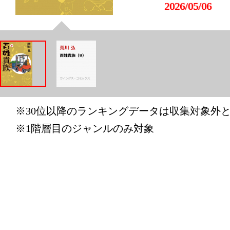
2026/05/06
本・雑誌・
グ：28位
2026/05/05
本・雑誌・
グ：20位
※30位以降のランキングデータは収集対象外
2026/05/02
※1階層目のジャンルのみ対象
本・雑誌・
グ：30位
2026/04/30
本・雑誌・
グ：17位