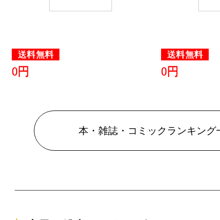
グ：14位
2026/05/04
本・雑誌・
送料無料
送料無料
グ：11位
0円
0円
2026/05/03
本・雑誌・
グ：6位
本・雑誌・コミックランキング
2026/04/29
本・雑誌・
グ：18位
2026/04/26