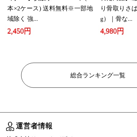
本×2ケース) 送料無料※一部地
り骨取りさば 
本・雑誌・
域除く 強...
g）｜骨な...
グ：27位
2,450円
4,980円
2026/04/12
本・雑誌・
グ：8位
総合ランキング一覧
運営者情報