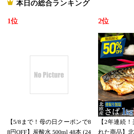
本日の総合ランキング
本・雑誌・
グ：27位
1位
2位
2026/04/22
本・雑誌・
グ：28位
2026/04/20
本・雑誌・
グ：24位
2026/04/19
本・雑誌・
グ：9位
【5/8まで！母の日クーポンで8
【2年連続！
2026/04/18
8円OFF】炭酸水 500ml 48本 (24
れた商品】北