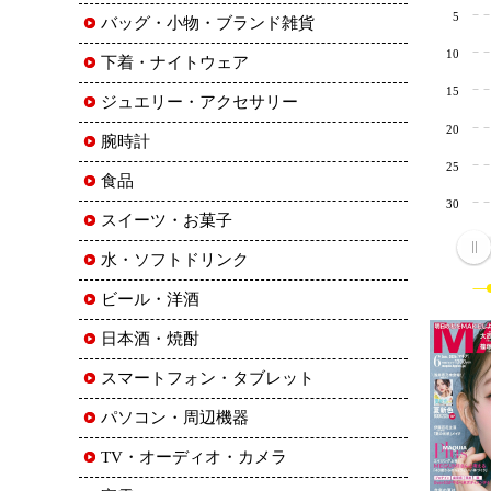
5
バッグ・小物・ブランド雑貨
10
下着・ナイトウェア
15
ジュエリー・アクセサリー
20
腕時計
25
食品
30
スイーツ・お菓子
水・ソフトドリンク
ビール・洋酒
日本酒・焼酎
スマートフォン・タブレット
パソコン・周辺機器
TV・オーディオ・カメラ