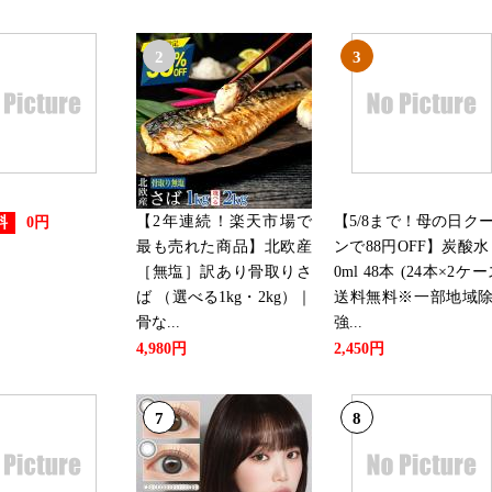
2
3
【2年連続！楽天市場で
【5/8まで！母の日ク
料
0円
最も売れた商品】北欧産
ンで88円OFF】炭酸水 
［無塩］訳あり骨取りさ
0ml 48本 (24本×2ケー
ば （選べる1kg・2kg）｜
送料無料※一部地域
骨な...
強...
4,980円
2,450円
7
8