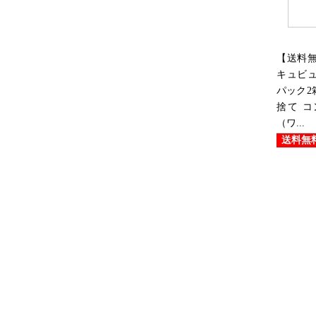
【送料
キュビュ
パック2
捨て 
（ワ...
送料無