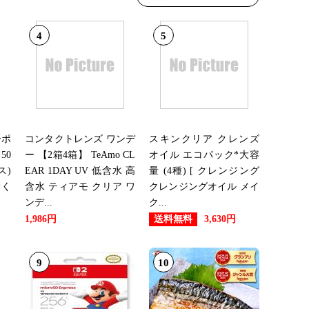
4
5
ーポ
コンタクトレンズ ワンデ
スキンクリア クレンズ
50
ー 【2箱4箱】 TeAmo CL
オイル エコパック*大容
ス)
EAR 1DAY UV 低含水 高
量 (4種) [ クレンジング
除く
含水 ティアモ クリア ワ
クレンジングオイル メイ
ンデ...
ク...
送料無料
1,986円
3,630円
9
10