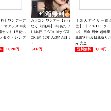
無料】ワンデーア
カラコン ワンデー【もれ
【楽天デイリー総合
ーオアシス90枚
なく1箱無料】1箱あたり
位】《33％OFFク
箱セット 1日使い
1,144円 ReVIA 1day COL
ン》 日傘 日傘 超軽量
コンタクトレンズ
OR 1箱 10枚 入/3箱合計 3
傘形状記憶 日傘折り
0...
み 完全...
料
送料無料
14,790円
3,432円
3,180円