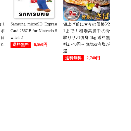
1
Samsung microSD Express
値上げ前に★今の価格5/2
ーポ
Card 256GB for Nintendo S
1まで！相場高騰中の骨
 日
witch 2
取りサバ切身 1kg 送料無
たた
料2,740円～ 無塩or有塩が
送料無料
6,560円
選...
送料無料
2,740円