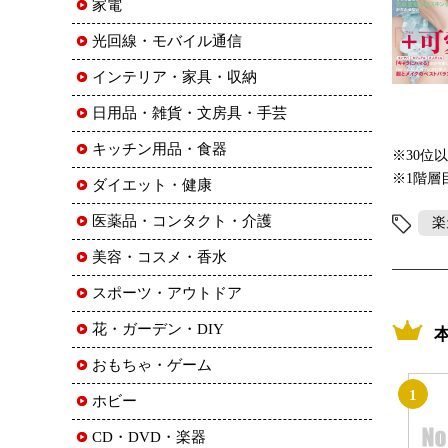
家電
光回線・モバイル通信
インテリア・家具・収納
日用品・雑貨・文房具・手芸
キッチン用品・食器
※30位
※1階層
ダイエット・健康
医薬品・コンタクト・介護
楽
美容・コスメ・香水
スポーツ・アウトドア
花・ガーデン・DIY
おもちゃ・ゲーム
1
ホビー
CD・DVD・楽器