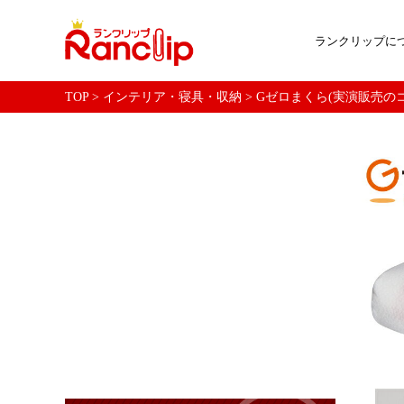
ランクリップに
TOP
>
インテリア・寝具・収納
>
Gゼロまくら(実演販売の