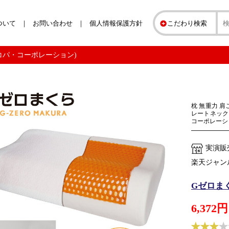
ついて
お問い合わせ
個人情報保護方針
こだわり検索
コパ・コーポレーション)
枕 無重力 肩
レートネック
コーポレーシ
実演販
楽天ジャン
Gゼロま
6,372円