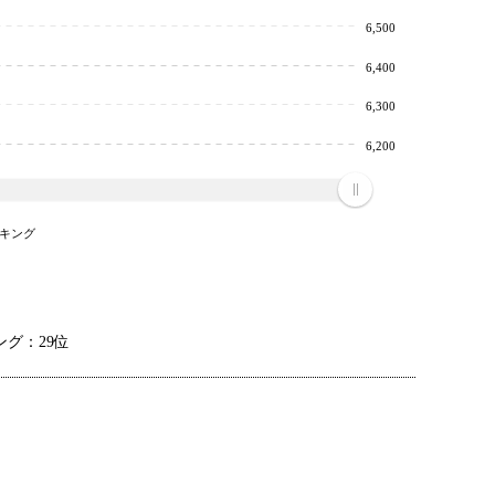
6,500
6,400
6,300
6,200
キング
グ：29位