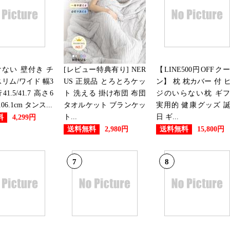
ない 壁付き チ
[レビュー特典有り] NER
【LINE500円OFFク
スリム/ワイド 幅3
US 正規品 とろとろケッ
ン】 枕 枕カバー 付 
41.5/41.7 高さ6
ト 洗える 掛け布団 布団
ジのいらない枕 ギ
/106.1cm タンス...
タオルケット ブランケッ
実用的 健康グッズ 
ト...
日 ギ...
料
4,299円
送料無料
送料無料
2,980円
15,800円
7
8