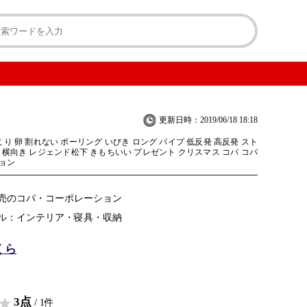
更新日時：2019/06/18 18:18
こり 卵 割れない ボーリング いびき ロング パイプ 低反発 高反発 スト
 横向き レジェンド松下 きもちいい プレゼント クリスマス コパ コパ
ョン
売のコパ・コーポレーション
ル：インテリア・寝具・収納
くら
3点
/ 1件