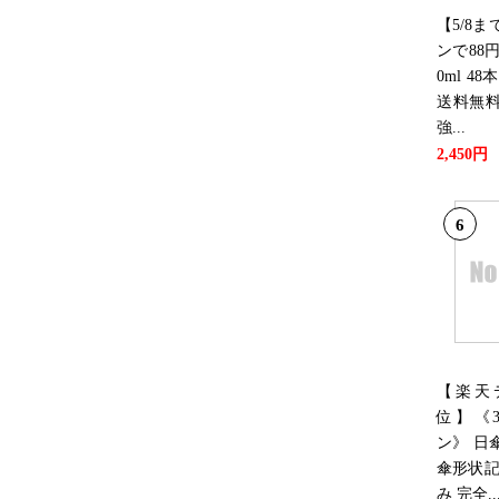
【5/8
ンで88円
0ml 48
送料無
強...
2,450円
6
【楽天
位】《3
ン》 日
傘形状記
み 完全..