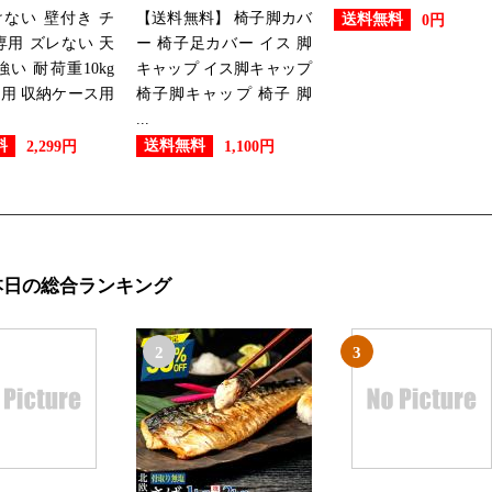
ない 壁付き チ
【送料無料】 椅子脚カバ
送料無料
0円
専用 ズレない 天
ー 椅子足カバー イス 脚
強い 耐荷重10kg
キャップ イス脚キャップ
用 収納ケース用
椅子脚キャップ 椅子 脚
...
料
送料無料
2,299円
1,100円
本日の総合ランキング
2
3