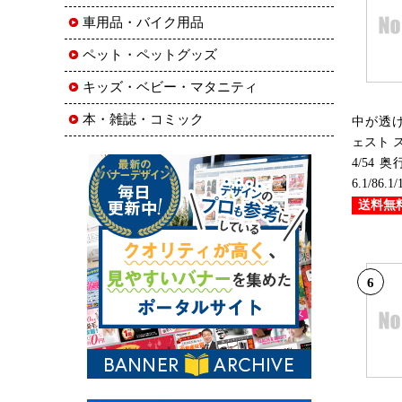
車用品・バイク用品
ペット・ペットグッズ
キッズ・ベビー・マタニティ
本・雑誌・コミック
中が透け
ェスト 
4/54 奥行
6.1/86.1
送料無
6