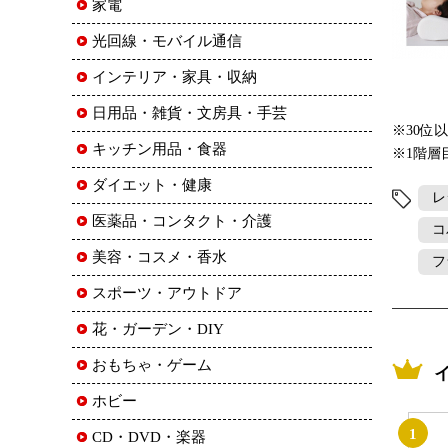
家電
光回線・モバイル通信
インテリア・家具・収納
日用品・雑貨・文房具・手芸
※30位
キッチン用品・食器
※1階層
ダイエット・健康
レ
医薬品・コンタクト・介護
コ
美容・コスメ・香水
フ
スポーツ・アウトドア
花・ガーデン・DIY
おもちゃ・ゲーム
ホビー
1
CD・DVD・楽器