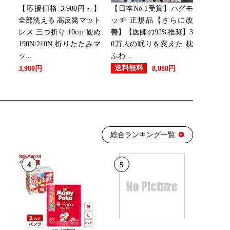
【応援価格 3,980円～】
【日本No.1受賞】ハグモ
全部洗える 高反発マット
ッチ 正規品【さらに改
レス 三つ折り 10cm 硬め
善】【医師の92%推奨】3
190N/210N 折りたたみマ
0万人の眠りを変えた 枕
ッ...
ふわ...
送料無料
3,980円
8,888円
総合ランキング一覧
4
5