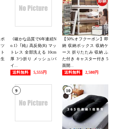
ーポ
《確かな品質で6年連続N
【50%オフクーポン】即
ヒツ
o.1》｢純｣ 高反発(R) マッ
納 収納ボックス 収納ケ
フト
トレス 全部洗える 10cm
ース 折りたたみ 収納 ふ
誕生
厚 3つ折り メッシュ/パ
た付き キャスター付き 5
イ...
面開...
送料無料
送料無料
5,555円
2,580円
9
10