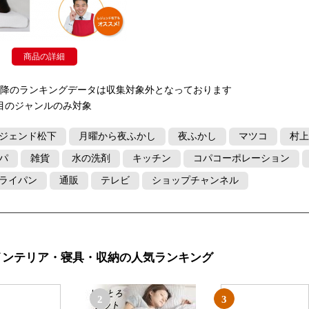
商品の詳細
以降のランキングデータは収集対象外となっております
目のジャンルのみ対象
ジェンド松下
月曜から夜ふかし
夜ふかし
マツコ
村上
パ
雑貨
水の洗剤
キッチン
コパコーポレーション
ライパン
通販
テレビ
ショップチャンネル
インテリア・寝具・収納の人気ランキング
2
3