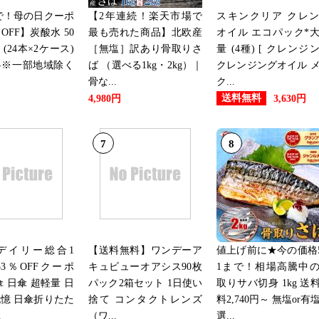
まで！母の日クーポ
【2年連続！楽天市場で
スキンクリア クレ
OFF】炭酸水 50
最も売れた商品】北欧産
オイル エコパック*
本 (24本×2ケース)
［無塩］訳あり骨取りさ
量 (4種) [ クレンジ
料※一部地域除く
ば （選べる1kg・2kg）｜
クレンジングオイル 
骨な...
ク...
送料無料
4,980円
3,630円
7
8
デイリー総合1
【送料無料】ワンデーア
値上げ前に★今の価格5
3％OFFクーポ
キュビューオアシス90枚
1まで！相場高騰中
傘 日傘 超軽量 日
パック2箱セット 1日使い
取りサバ切身 1kg 送
憶 日傘折りたた
捨て コンタクトレンズ
料2,740円～ 無塩or有
.
（ワ...
選...