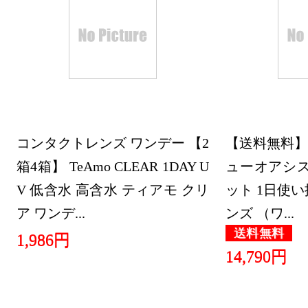
2020/04/02
医薬品・コ
ンキング：8
2020/04/01
医薬品・コ
コンタクトレンズ ワンデー 【2
ンキング：20
【送料無料】
箱4箱】 TeAmo CLEAR 1DAY U
ューオアシス
V 低含水 高含水 ティアモ クリ
ット 1日使
ア ワンデ...
ンズ （ワ...
送料無料
1,986円
14,790円