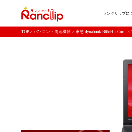
ランクリップに
TOP
>
パソコン・周辺機器
>
東芝 dynabook B65/H：Co