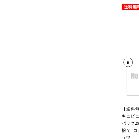
送料無
6
【送料
キュビュ
パック2
捨て 
（ワ...