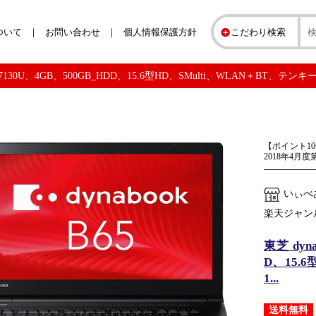
ついて
お問い合わせ
個人情報保護方針
こだわり検索
re i3-7130U、4GB、500GB_HDD、15.6型HD、SMulti、WLAN＋BT、
【ポイント1
2018年4月
いぃべ
楽天ジャン
東芝 dyna
D、15.
1...
送料無料