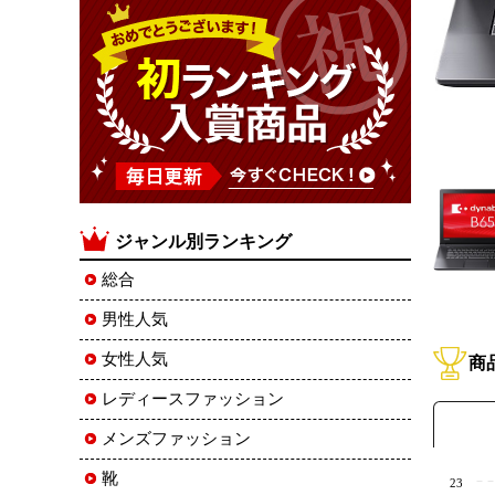
ジャンル別ランキング
総合
男性人気
女性人気
商
レディースファッション
メンズファッション
靴
23