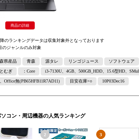
商品の詳細
以降のランキングデータは収集対象外となっております
目のジャンルのみ対象
森県産品
青森
源タレ
リンゴジュース
ソフトウェア
とむぎ
：Core
i3-7130U、4GB、500GB_HDD、15.6型HD、S
t、Office無(PB65HFB11R7AD11)
目安在庫=○
10P03Dec16
パソコン・周辺機器の人気ランキング
2
3