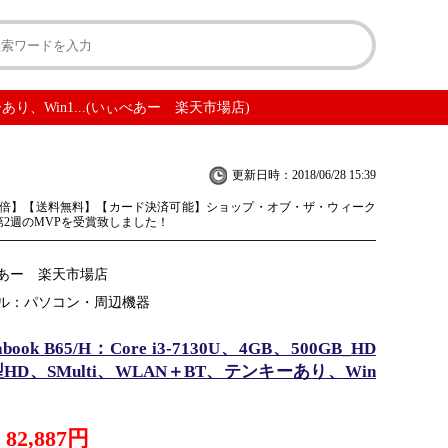
テンキーあり、Win1...(いぃべあー 楽天市場店)
更新日時：2018/06/28 15:39
0倍】【送料無料】【カード決済可能】ショップ・オブ・ザ・ウィーク
度第2週のMVPを受賞致しました！
あー 楽天市場店
ル：パソコン・周辺機器
book B65/H：Core i3-7130U、4GB、500GB_HD
6型HD、SMulti、WLAN＋BT、テンキーあり、Win
82,887円