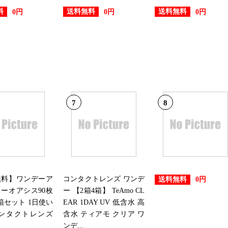
料
送料無料
送料無料
0円
0円
0円
7
8
無料】ワンデーア
コンタクトレンズ ワンデ
送料無料
0円
ーオアシス90枚
ー 【2箱4箱】 TeAmo CL
箱セット 1日使い
EAR 1DAY UV 低含水 高
コンタクトレンズ
含水 ティアモ クリア ワ
ンデ...