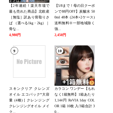
【2年連続！楽天市場で
【5/8まで！母の日クーポ
最も売れた商品】北欧産
ンで88円OFF】炭酸水 50
［無塩］訳あり骨取りさ
0ml 48本 (24本×2ケース)
ば （選べる1kg・2kg）｜
送料無料※一部地域除く
骨な...
強...
4,980円
2,450円
9
10
スキンクリア クレンズ
カラコン ワンデー【もれ
オイル エコパック*大容
なく1箱無料】1箱あたり
量 (4種) [ クレンジング
1,144円 ReVIA 1day COL
クレンジングオイル メイ
OR 1箱 10枚 入/3箱合計 3
ク...
0...