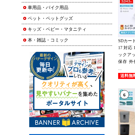
車用品・バイク用品
ペット・ペットグッズ
キッズ・ベビー・マタニティ
本・雑誌・コミック
SDカード
17 対応
ックアッ
保存 外
...
送料無
6