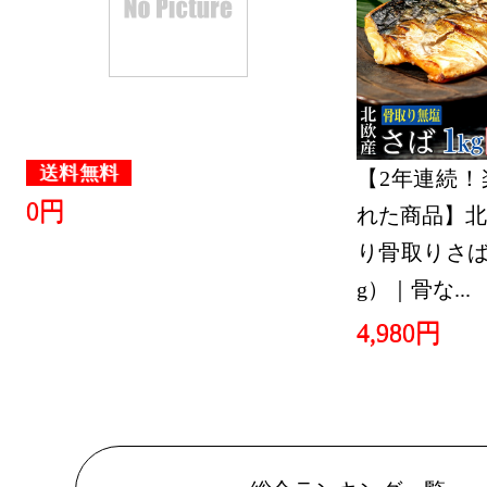
グ：13位
2026/06/03
パソコン・
グ：28位
送料無料
【2年連続！
2026/05/27
0円
れた商品】北
パソコン・
り骨取りさば 
グ：10位
g）｜骨な...
2026/05/26
4,980円
パソコン・
グ：19位
2026/05/25