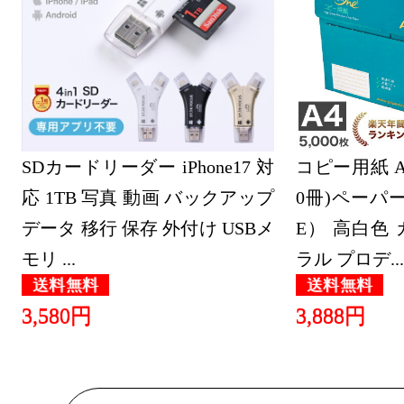
2026/06/13
パソコン・
グ：10位
2026/06/12
パソコン・
SDカードリーダー iPhone17 対
コピー用紙 A4 
グ：22位
応 1TB 写真 動画 バックアップ
0冊)ペーパー
2026/06/11
データ 移行 保存 外付け USBメ
E） 高白色
モリ ...
ラル プロデ...
パソコン・
送料無料
送料無料
グ：25位
3,580円
3,888円
2026/06/10
パソコン・
グ：7位