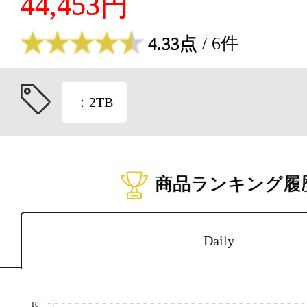
44,453円
4.33点
/ 6件
：2TB
商品ランキング履
Daily
10