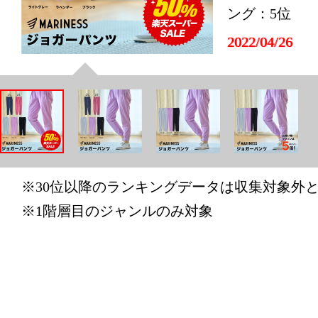
ング：5位
2022/04/26
スポーツ・
ング：18位
2022/04/25
スポーツ・
ング：3位
※30位以降のランキングデータは収集対象外
※1階層目のジャンルのみ対象