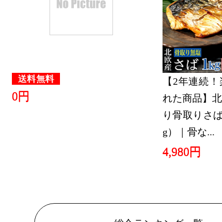
送料無料
【2年連続！
0円
れた商品】北
り骨取りさば 
g）｜骨な...
4,980円