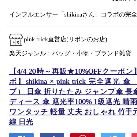
インフルエンサー「shikinaさん」コラボの
pink trick直営店(リボンのお店)
楽天ジャンル：バッグ・小物・ブランド雑貨
【4/4 20時～再販★10%OFFクーポ
ボ】shikina × pink trick 完全遮
プ） 日傘 折りたたみ ジャンプ傘 長傘
ディース 傘 遮光率100% 1級遮光 晴
ワンタッチ 軽量 丈夫 おしゃれ 竹手元
線 日光