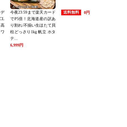
ンデ
今夜23:59まで楽天カード
送料無料
0円
CL
でP5倍！北海道産の訳あ
 高
り割れ/不揃い生ほたて貝
 ワ
柱どっさり1kg 帆立 ホタ
テ...
6,999円