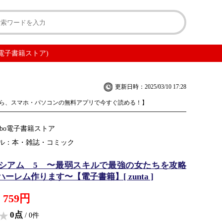
o電子書籍ストア)
更新日時：2025/03/10 17:28
ら、スマホ・パソコンの無料アプリで今すぐ読める！】
obo電子書籍ストア
ル：本・雑誌・コミック
シアム 5 〜最弱スキルで最強の女たちを攻略
ーレム作ります〜【電子書籍】[ zunta ]
759円
0点
/ 0件