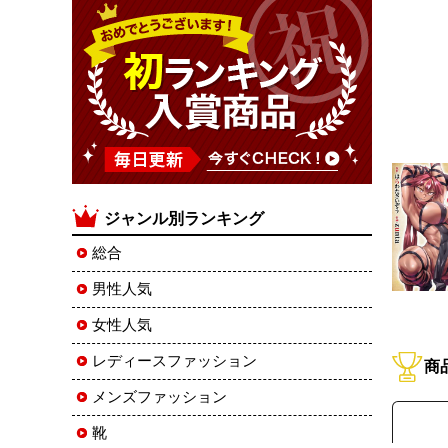
ジャンル別ランキング
総合
男性人気
女性人気
レディースファッション
商
メンズファッション
靴