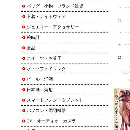
バッグ・小物・ブランド雑貨
5
下着・ナイトウェア
10
ジュエリー・アクセサリー
15
腕時計
20
食品
25
スイーツ・お菓子
水・ソフトドリンク
ビール・洋酒
日本酒・焼酎
スマートフォン・タブレット
パソコン・周辺機器
TV・オーディオ・カメラ