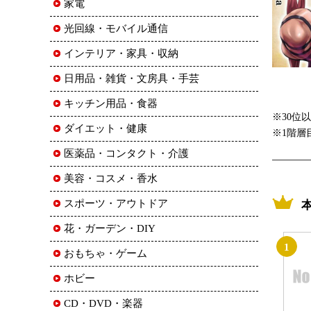
家電
光回線・モバイル通信
インテリア・家具・収納
日用品・雑貨・文房具・手芸
キッチン用品・食器
※30位
ダイエット・健康
※1階層
医薬品・コンタクト・介護
美容・コスメ・香水
スポーツ・アウトドア
花・ガーデン・DIY
1
おもちゃ・ゲーム
ホビー
CD・DVD・楽器