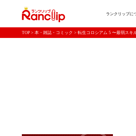
ランクリップに
TOP
>
本・雑誌・コミック
>
転生コロシアム 5 〜最弱スキル