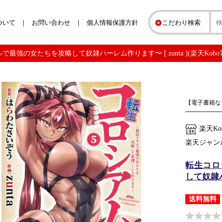
ついて
お問い合わせ
個人情報保護方針
こだわり検索
で最強の女たちを攻略して奴隷ハーレム作ります〜 [ zunta ](楽天Kob
【電子書籍な
楽天K
楽天ジャン
転生コロ
して奴隷ハ
送料無料