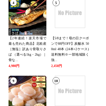
4
5
【2年連続！楽天市場で
【5/8まで！母の日クーポ
最も売れた商品】北欧産
ンで88円OFF】炭酸水 50
［無塩］訳あり骨取りさ
0ml 48本 (24本×2ケース)
ば （選べる1kg・2kg）｜
送料無料※一部地域除く
骨な...
強...
4,980円
2,450円
9
10