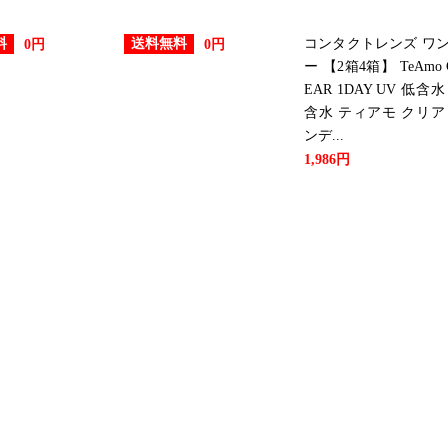
コンタクトレンズ ワ
料
送料無料
0円
0円
ー 【2箱4箱】 TeAmo 
EAR 1DAY UV 低含水
含水 ティアモ クリア
ンデ...
1,986円