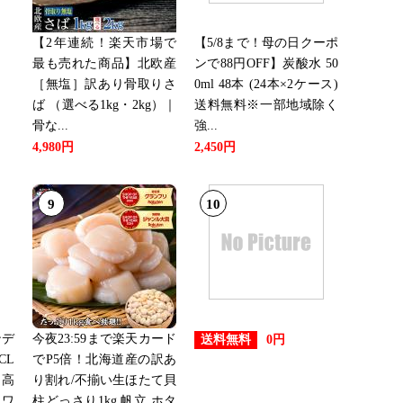
【2年連続！楽天市場で
【5/8まで！母の日クーポ
グ：12位
最も売れた商品】北欧産
ンで88円OFF】炭酸水 50
［無塩］訳あり骨取りさ
0ml 48本 (24本×2ケース)
ば （選べる1kg・2kg）｜
送料無料※一部地域除く
グ：13位
骨な...
強...
4,980円
2,450円
9
10
グ：17位
グ：15位
ンデ
今夜23:59まで楽天カード
送料無料
0円
CL
でP5倍！北海道産の訳あ
グ：23位
 高
り割れ/不揃い生ほたて貝
 ワ
柱どっさり1kg 帆立 ホタ