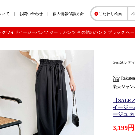
ついて
お問い合わせ
個人情報保護方針
こだわり検索
クワイドイージーパンツ ジーラ パンツ その他のパンツ ブラック ベージュ ネイビ
GeeRA レ
Rakuten
楽天ジャン
【SALE
イージー
ージュ ネ
3,199円