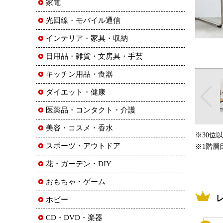
家電
光回線・モバイル通信
インテリア・家具・収納
日用品・雑貨・文房具・手芸
キッチン用品・食器
ダイエット・健康
医薬品・コンタクト・介護
美容・コスメ・香水
※30位
スポーツ・アウトドア
※1階層
花・ガーデン・DIY
おもちゃ・ゲーム
ホビー
CD・DVD・楽器