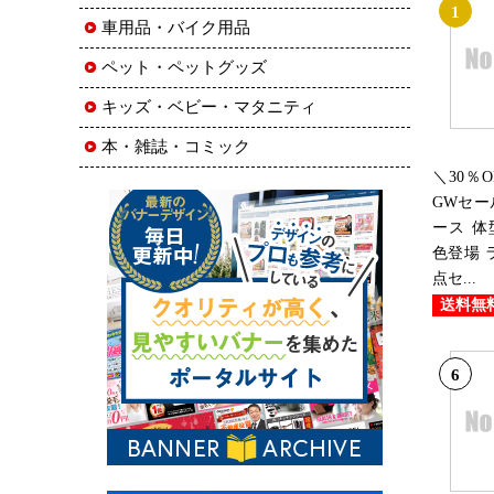
1
車用品・バイク用品
ペット・ペットグッズ
キッズ・ベビー・マタニティ
本・雑誌・コミック
＼30％
GWセー
ース 体
色登場 
点セ...
送料無
6