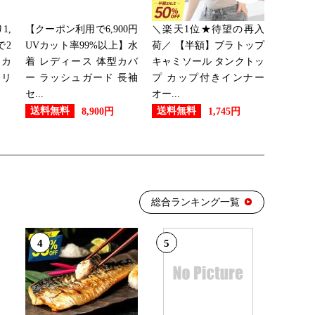
1,
【クーポン利用で6,900円
＼楽天1位★待望の再入
グ：28位
で2
UVカット率99%以上】水
荷／ 【半額】ブラトップ
ッカ
着 レディース 体型カバ
キャミソール タンクトッ
 リ
ー ラッシュガード 長袖
プ カップ付きインナー
セ...
オー...
グ：25位
送料無料
送料無料
8,900円
1,745円
グ：22位
総合ランキング一覧
グ：22位
4
5
グ：17位