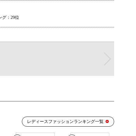
グ：29位
グ：25位
グ：25位
グ：19位
レディースファッションランキング一覧
グ：13位