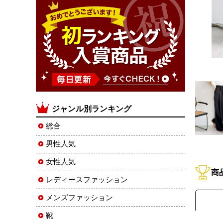
ジャンル別ランキング
総合
男性人気
女性人気
商
レディースファッション
メンズファッション
靴