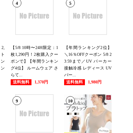
4
5
グ：18位
グ：13位
2,
【5/8 10時〜24H限定：1
【年間ランキング2位】
ラト
枚1,290円！2枚購入クー
＼16％OFFクーポン 5/8 2
タン
ポンで】【年間ランキン
3:59まで／UV パーカー
イン
グ4位】 ルームウェア さ
接触冷感 レディース UV
グ：27位
らて...
パー...
送料無料
送料無料
1,370円
1,980円
グ：21位
9
10
グ：23位