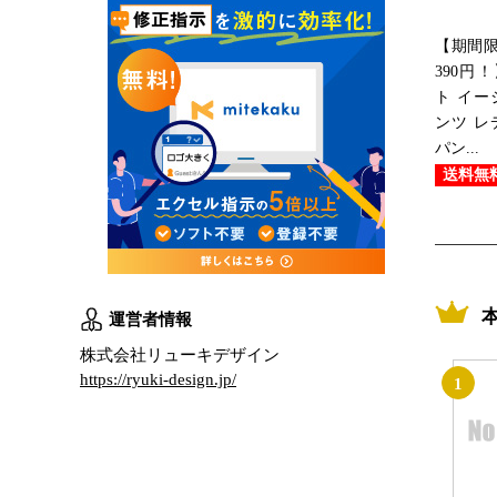
【期間限定
390円
ト イー
ンツ レ
パン...
送料無
運営者情報
株式会社リューキデザイン
https://ryuki-design.jp/
1