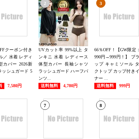
2
3
2026/07/16
レディースファッションランキン
2026/07/15
レディースファッションランキン
OFFクーポン付き
UVカット率 99%以上 タ
66％OFF！【GW限定：
ル／ 水着 レディ
ンキニ 水着 レディース
990円→999円！】 ブ
2026/07/14
型カバー 2026新
体型カバー 長袖シャツ
ップ キャミソール 
ラッシュガード 5
ラッシュガード ハーフパ
クトップ カップ付き
レディースファッションランキン
ンツ...
ナー ...
料
送料無料
送料無料
7,580円
4,780円
999円
2026/07/11
レディースファッションランキン
7
8
2026/07/10
レディースファッションランキン