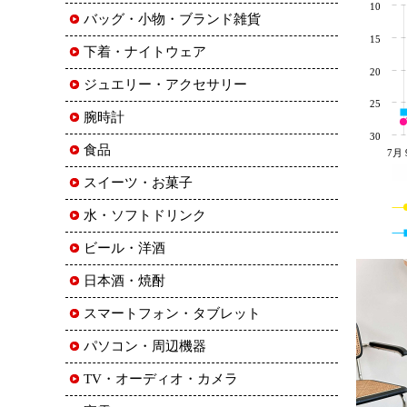
10
バッグ・小物・ブランド雑貨
15
下着・ナイトウェア
20
ジュエリー・アクセサリー
25
腕時計
30
食品
7月 
スイーツ・お菓子
水・ソフトドリンク
ビール・洋酒
日本酒・焼酎
スマートフォン・タブレット
パソコン・周辺機器
TV・オーディオ・カメラ