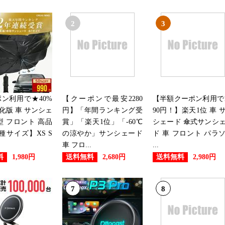
車用品・バイク用品ランキング：
2
3
2025/09/03
車用品・バイク用品ランキング：
2025/04/08
車用品・バイク用品ランキング：
ン利用で★40%
【クーポンで最安2280
【半額クーポン利用で1
強化版 車 サンシェ
円】「年間ランキング受
90円！】楽天1位 車 
2025/04/06
型 フロント 高品
賞」「楽天1位」「-60℃
シェード 傘式サンシ
種サイズ】XS S
の涼やか」サンシェード
ド 車 フロント パラ
車用品・バイク用品ランキング：
車 フロ...
...
料
送料無料
送料無料
1,980円
2,680円
2,980円
2025/03/01
車用品・バイク用品ランキング：
7
8
2025/02/14
車用品・バイク用品ランキング：