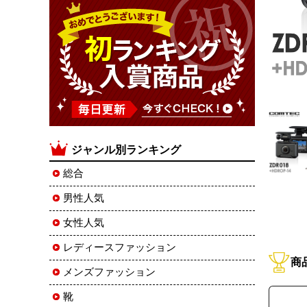
ジャンル別ランキング
総合
男性人気
女性人気
レディースファッション
商
メンズファッション
靴