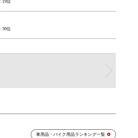
19位
30位
30位
26位
21位
車用品・バイク用品ランキング一覧