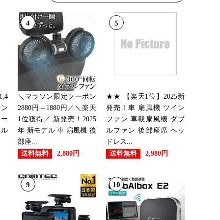
12位
4
5
27位
20位
,4
＼マラソン限定クーポン
★★ 【楽天1位】2025新
サン
2880円→1880円／＼楽天
発売！車 扇風機 ツイン
ェー
1位獲得／ 新発売！2025
ファン 車載扇風機 ダブ
ソル
年 新モデル 車 扇風機 後
ルファン 後部座席 ヘッ
23位
部座...
ドレス...
送料無料
送料無料
2,880円
2,980円
26位
9
10
26位