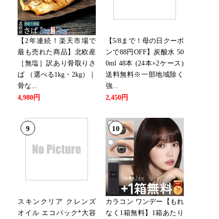
【2年連続！楽天市場で
【5/8まで！母の日クーポ
30位
最も売れた商品】北欧産
ンで88円OFF】炭酸水 50
［無塩］訳あり骨取りさ
0ml 48本 (24本×2ケース)
ば （選べる1kg・2kg）｜
送料無料※一部地域除く
27位
骨な...
強...
4,980円
2,450円
9
10
スキンクリア クレンズ
カラコン ワンデー【もれ
オイル エコパック*大容
なく1箱無料】1箱あたり