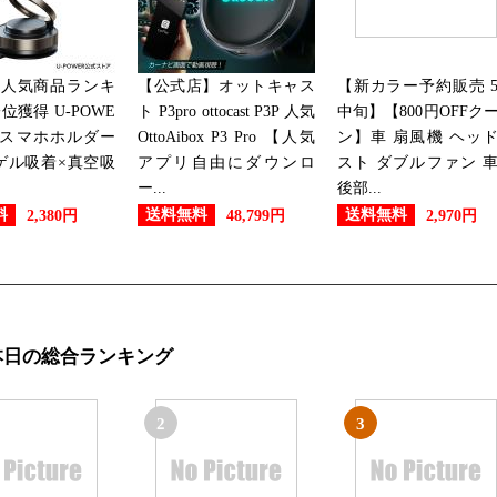
2025/01/20
大人気商品ランキ
【公式店】オットキャス
【新カラー予約販売 
車用品・バイク用品ランキング：
位獲得 U-POWE
ト P3pro ottocast P3P 人気
中旬】【800円OFFク
】スマホホルダー
OttoAibox P3 Pro 【人気
ン】車 扇風機 ヘッ
2025/01/13
ゲル吸着×真空吸
アプリ自由にダウンロ
スト ダブルファン 
.
ー...
後部...
車用品・バイク用品ランキング：
料
送料無料
送料無料
2,380円
48,799円
2,970円
2024/12/17
車用品・バイク用品ランキング：
本日の総合ランキング
2024/10/13
車用品・バイク用品ランキング：
2
3
2024/10/12
車用品・バイク用品ランキング：