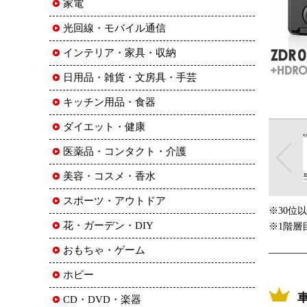
家電
光回線・モバイル通信
インテリア・家具・収納
日用品・雑貨・文房具・手芸
キッチン用品・食器
ダイエット・健康
医薬品・コンタクト・介護
美容・コスメ・香水
スポーツ・アウトドア
※30位
花・ガーデン・DIY
※1階層
おもちゃ・ゲーム
ホビー
CD・DVD・楽器