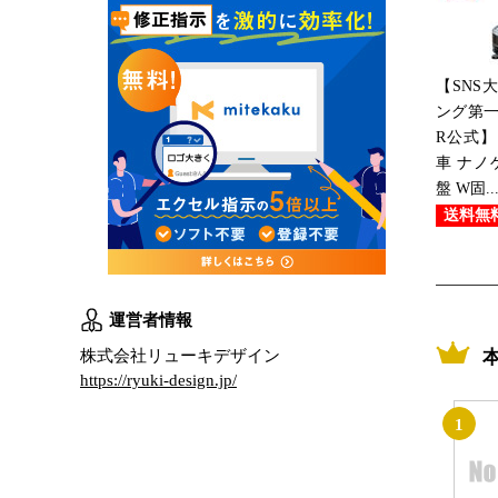
【SNS
ング第一
R公式
車 ナノ
盤 W固..
送料無
運営者情報
株式会社リューキデザイン
https://ryuki-design.jp/
1