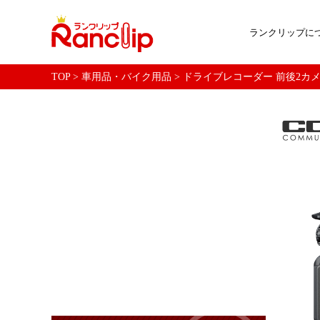
ランクリップに
TOP
>
車用品・バイク用品
>
ドライブレコーダー 前後2カメラ