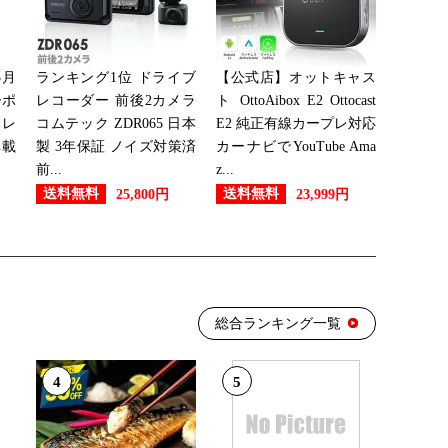
5月
ランキング1位 ドライブ
【公式店】オットキャス
23位
ーポ
レコーダー 前後2カメラ
ト OttoAibox E2 Ottocast
ドレ
コムテック ZDR065 日本
E2 純正有線カープレ対応
車載
製 3年保証 ノイズ対策済
カーナビでYouTube Ama
前...
z...
30位
送料無料
送料無料
25,800円
23,999円
28位
総合ランキング一覧
27位
4
5
20位