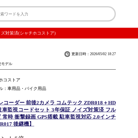
ノイズ対策済(シャチホコストア)
更新日時：2026/05/02 18:27
発売モデル
ホコストア
ル：車用品・バイク用品
コーダー 前後2カメラ コムテック ZDR018＋HD
4 駐車監視コードセット 3年保証 ノイズ対策済 フル
 常時 衝撃録画 GPS搭載 駐車監視対応 2.0インチ
R017 後継機】