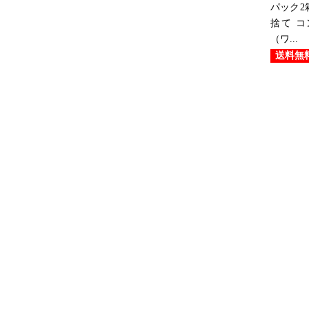
パック2
捨て 
（ワ...
送料無