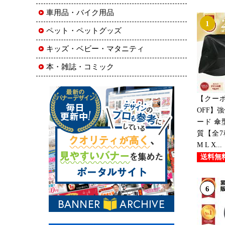
車用品・バイク用品
1
ペット・ペットグッズ
キッズ・ベビー・マタニティ
本・雑誌・コミック
【クーポ
OFF】
ード 傘
質【全7
M L X...
送料無
6