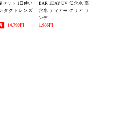
箱セット 1日使い
EAR 1DAY UV 低含水 高
コンタクトレンズ
含水 ティアモ クリア ワ
ンデ...
料
14,790円
1,986円