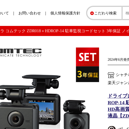
ついて
お問い合わせ
個人情報保護方針
こだわり検索
 コムテック ZDR018＋HDROP-14 駐車監視コードセット 3年保証 
2024年6月
シャチ
楽天ジャン
ドライブレ
ROP-1
HD高画質
液晶【ZD