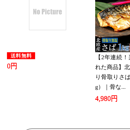
キング：2位
2026/07/13
レディース
キング：5位
2026/07/11
送料無料
【2年連続！
0円
れた商品】北
レディース
り骨取りさば 
キング：4位
g）｜骨な...
2026/07/10
4,980円
レディース
キング：4位
2026/07/09