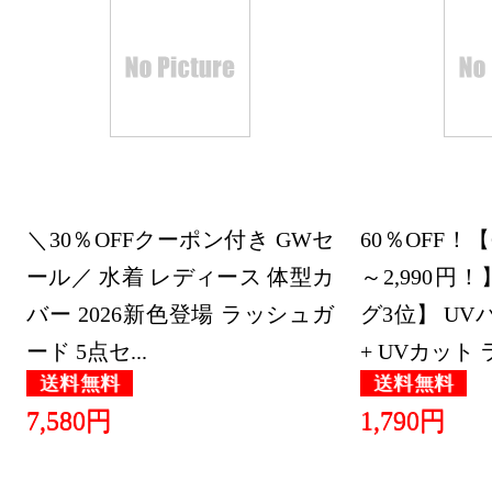
2026/07/21
レディース
キング：4位
2026/07/20
レディース
＼30％OFFクーポン付き GWセ
キング：4位
60％OFF！【
ール／ 水着 レディース 体型カ
～2,990
2026/07/19
バー 2026新色登場 ラッシュガ
グ3位】 UVパ
レディース
ード 5点セ...
+ UVカット ラ.
キング：7位
送料無料
送料無料
2026/07/18
7,580円
1,790円
レディース