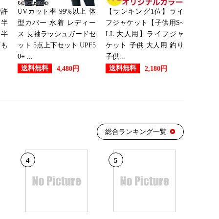
特許
UVカット率 99%以上 体
【ランキング1位】ライ
：17位
 半
型カバー 水着 レディー
フジャケット【子供用S~
 半
ス 長袖ラッシュガードセ
LL 大人用】ライフジャ
ども
ット 5点上下セット UPF5
ケット 子供 大人用 釣り
0+ ...
子供...
：26位
送料無料
送料無料
4,480円
2,180円
グ：7位
総合ランキング一覧
：23位
4
5
：28位