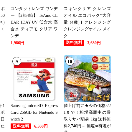
ーポ
コンタクトレンズ ワンデ
スキンクリア クレンズ
：16位
50
ー 【2箱4箱】 TeAmo CL
オイル エコパック*大容
ス)
EAR 1DAY UV 低含水 高
量 (4種) [ クレンジング
除く
含水 ティアモ クリア ワ
クレンジングオイル メイ
：12位
ンデ...
ク...
送料無料
1,986円
3,630円
9
10
：12位
：19位
1
Samsung microSD Express
値上げ前に★今の価格5/2
ーポ
Card 256GB for Nintendo S
1まで！相場高騰中の骨
：10位
 日
witch 2
取りサバ切身 1kg 送料無
たた
料2,740円～ 無塩or有塩が
送料無料
6,560円