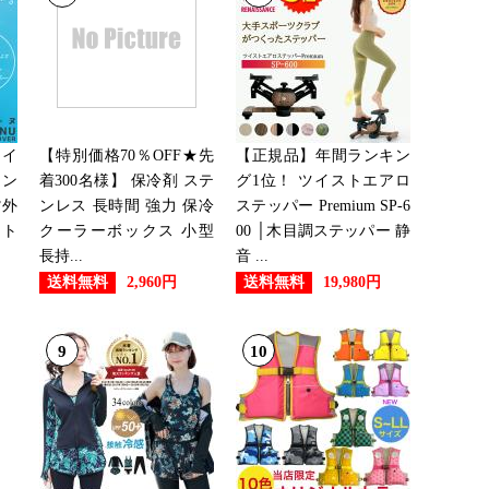
：17位
：28位
ェイ
【特別価格70％OFF★先
【正規品】年間ランキン
タン
着300名様】 保冷剤 ステ
グ1位！ ツイストエアロ
紫外
ンレス 長時間 強力 保冷
ステッパー Premium SP-6
ット
クーラーボックス 小型
00 │木目調ステッパー 静
：26位
長持...
音 ...
送料無料
送料無料
2,960円
19,980円
：28位
9
10
：23位