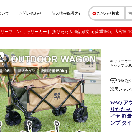
ついて
お問い合わせ
個人情報保護方針
こだわり検索
リーワゴン キャリーカート 折りたたみ 4輪 頑丈 耐荷重150kg 大容量 10
キャリーカート
キャンプ BB
WAQ
楽天ジャン
WAQ 
りたたみ 
イヤ 軽
ンプ タ