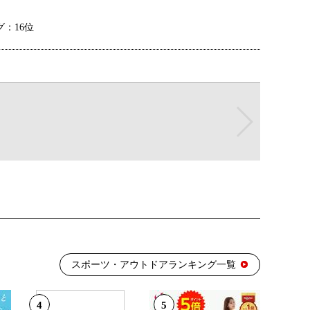
：16位
：16位
：26位
：17位
スポーツ・アウトドアランキング一覧
グ：9位
4
5