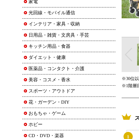
家電
光回線・モバイル通信
インテリア・家具・収納
日用品・雑貨・文房具・手芸
キッチン用品・食器
ダイエット・健康
医薬品・コンタクト・介護
※30位
美容・コスメ・香水
※1階層
スポーツ・アウトドア
花・ガーデン・DIY
おもちゃ・ゲーム
ホビー
CD・DVD・楽器
1