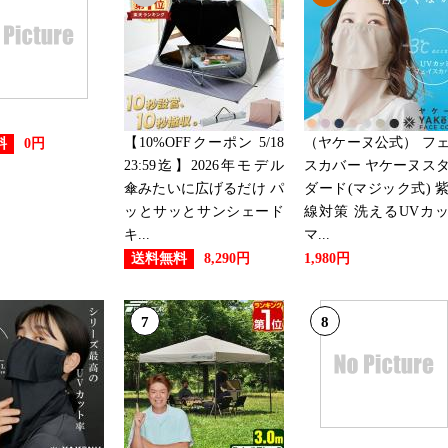
2023/04/10
スポーツ・アウトドアランキング
2022/11/26
スポーツ・アウトドアランキング
【10%OFFクーポン 5/18
（ヤケーヌ公式） フ
料
0円
23:59迄】2026年モデル
スカバー ヤケーヌス
2022/10/13
傘みたいに広げるだけ パ
ダード(マジック式) 
ッとサッとサンシェード
線対策 洗えるUVカ
スポーツ・アウトドアランキング
キ...
マ...
送料無料
8,290円
1,980円
2022/10/05
スポーツ・アウトドアランキング
7
8
2022/09/23
スポーツ・アウトドアランキング