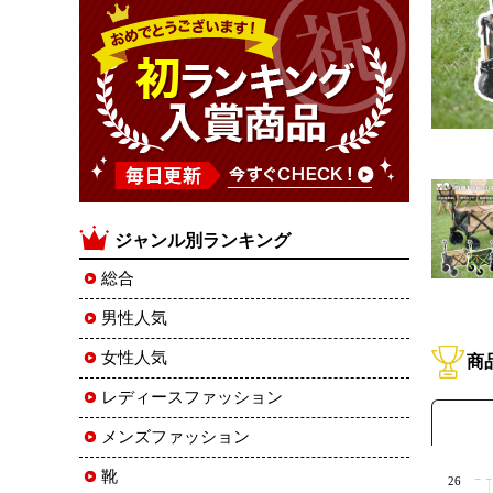
ジャンル別ランキング
総合
男性人気
女性人気
商
レディースファッション
メンズファッション
靴
26