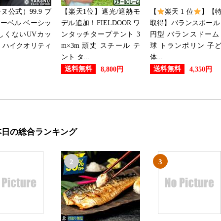
2022/09/11
ヌ公式）99.9 ブ
【楽天1位】遮光/遮熱モ
【
楽天 1 位
】【
スポーツ・アウトドアランキング
ーベル ベーシッ
デル追加！FIELDOOR ワ
取得】バランスボール
しくないUVカッ
ンタッチタープテント 3
円型 バランスドーム
2022/09/10
 ハイクオリティ
m×3m 頑丈 スチール テ
球 トランポリン 子
ント タ...
体...
スポーツ・アウトドアランキング
送料無料
送料無料
8,800円
4,350円
2022/08/31
スポーツ・アウトドアランキン
本日の総合ランキング
2022/08/30
スポーツ・アウトドアランキング
2
3
2022/08/29
スポーツ・アウトドアランキング