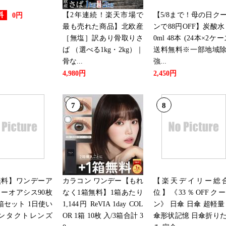
2022/08/28
【2年連続！楽天市場で
【5/8まで！母の日ク
料
0円
スポーツ・アウトドアランキング
最も売れた商品】北欧産
ンで88円OFF】炭酸水 
［無塩］訳あり骨取りさ
0ml 48本 (24本×2ケー
2022/08/25
ば （選べる1kg・2kg）｜
送料無料※一部地域
スポーツ・アウトドアランキング
骨な...
強...
4,980円
2,450円
2022/08/21
7
8
スポーツ・アウトドアランキング
2022/08/20
スポーツ・アウトドアランキング
2022/08/18
無料】ワンデーア
カラコン ワンデー【もれ
【楽天デイリー総合
ーオアシス90枚
なく1箱無料】1箱あたり
位】《33％OFFク
スポーツ・アウトドアランキング
箱セット 1日使い
1,144円 ReVIA 1day COL
ン》 日傘 日傘 超軽量
コンタクトレンズ
OR 1箱 10枚 入/3箱合計 3
傘形状記憶 日傘折り
2022/08/17