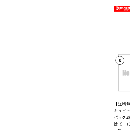
送料無
6
【送料
キュビュ
パック2
捨て 