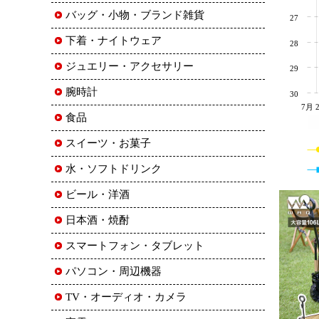
バッグ・小物・ブランド雑貨
27
下着・ナイトウェア
28
ジュエリー・アクセサリー
29
腕時計
30
7月 
食品
スイーツ・お菓子
水・ソフトドリンク
ビール・洋酒
日本酒・焼酎
スマートフォン・タブレット
パソコン・周辺機器
TV・オーディオ・カメラ