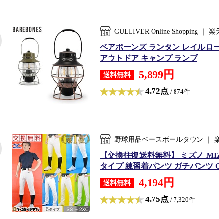
GULLIVER Online Shopp
ベアボーンズ ランタン レイルロードラン
アウトドア キャンプ ランプ
5,899円
送料無料
4.72点
/ 874件
野球用品ベースボールタウン ｜
【交換往復送料無料】 ミズノ MIZ
タイプ 練習着パンツ ガチパンツ GA
4,194円
送料無料
4.75点
/ 7,320件