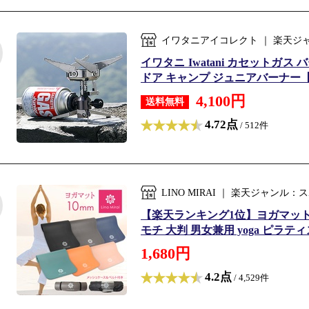
イワタニアイコレクト ｜ 楽天ジ
イワタニ Iwatani カセットガス
ドア キャンプ ジュニアバーナー【送
4,100円
送料無料
4.72点
/ 512件
LINO MIRAI ｜ 楽天ジャン
【楽天ランキング1位】ヨガマット 1
モチ 大判 男女兼用 yoga ピラティ
1,680円
4.2点
/ 4,529件