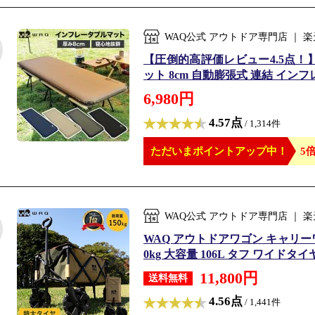
WAQ公式 アウトドア専門店 ｜
【圧倒的高評価レビュー4.5点！
ット 8cm 自動膨張式 連結 インフレ
6,980円
4.57点
/ 1,314件
ただいまポイントアップ中！
5倍
WAQ公式 アウトドア専門店 ｜
WAQ アウトドアワゴン キャリーワ
0kg 大容量 106L タフ ワイドタイ
11,800円
送料無料
4.56点
/ 1,441件