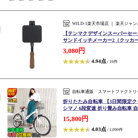
WILD-1楽天市場店 ｜ 楽天ジ
【テンマクデザインスーパーセール
サンドイッチメーカー2（クッカー 焚き火
3,080円
4.94点
/ 16件
自転車通販 スマートファクトリ
折りたたみ自転車 【3日間限定クー
シマノ 6段変速 折り畳み自転車 自転
15,800円
4.03点
/ 1,090件