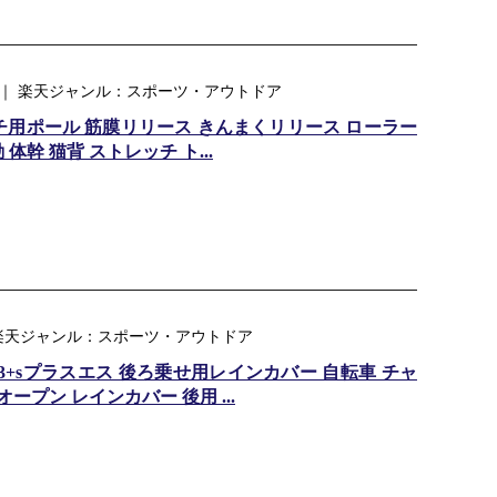
店 ｜ 楽天ジャンル：スポーツ・アウトドア
チ用ポール 筋膜リリース きんまくリリース ローラー
幹 猫背 ストレッチ ト...
 楽天ジャンル：スポーツ・アウトドア
.3+sプラスエス 後ろ乗せ用レインカバー 自転車 チャ
ープン レインカバー 後用 ...