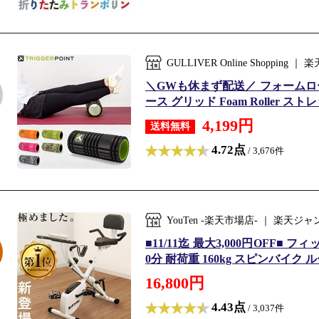
GULLIVER Online Shopp
＼GWも休まず配送／ フォームローラー
ース グリッド Foam Roller ス
4,199円
送料無料
4.72点
/ 3,676件
YouTen -楽天市場店- ｜ 楽
■11/11迄 最大3,000円OFF■ フ
0分 耐荷重 160kg スピンバイク 
16,800円
4.43点
/ 3,037件