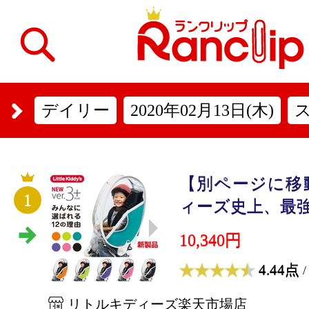
デイリー
2020年02月13日(木)
【別ページに移
1
ィーズ史上、最強ス
10,340円
4.44点
/
リトルキディーズ楽天市場店