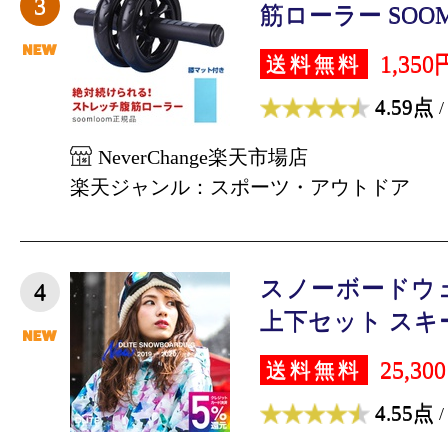
3
筋ローラー SOOML
1,350
送料無料
4.59点
/
NeverChange楽天市場店
楽天ジャンル：スポーツ・アウトドア
スノーボードウ
4
上下セット スキー
25,30
送料無料
4.55点
/