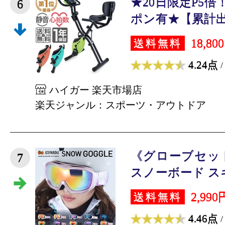
★20日限定P5倍！
6
ポン有★【累計出荷
18,80
送料無料
4.24点
/
ハイガー 楽天市場店
楽天ジャンル：スポーツ・アウトドア
《グローブセット
7
スノーボード スキー
2,990
送料無料
4.46点
/