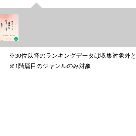
本・雑誌・
グ：4位
2025/06/07
本・雑誌・
グ：2位
※30位以降のランキングデータは収集対象外
2025/06/06
※1階層目のジャンルのみ対象
本・雑誌・
グ：12位
2025/05/31
本・雑誌・
グ：21位