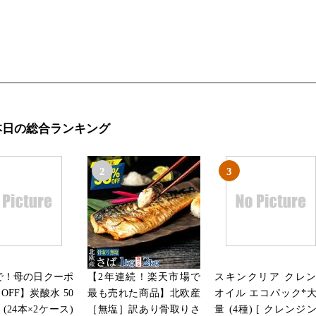
本日の総合ランキング
2
3
まで！母の日クーポ
【2年連続！楽天市場で
スキンクリア クレ
OFF】炭酸水 50
最も売れた商品】北欧産
オイル エコパック*
本 (24本×2ケース)
［無塩］訳あり骨取りさ
量 (4種) [ クレンジ