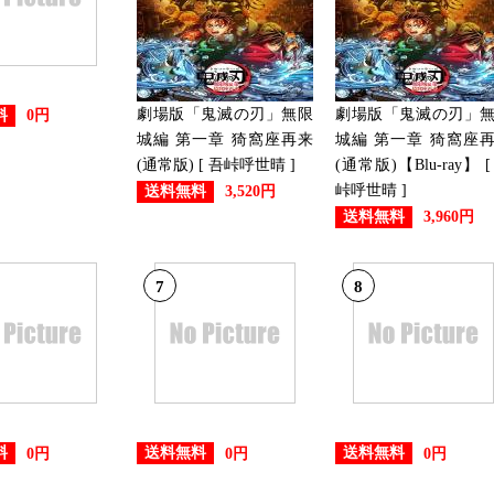
劇場版「鬼滅の刃」無限
劇場版「鬼滅の刃」
料
0円
城編 第一章 猗窩座再来
城編 第一章 猗窩座
(通常版) [ 吾峠呼世晴 ]
(通常版)【Blu-ray】 [
峠呼世晴 ]
送料無料
3,520円
送料無料
3,960円
7
8
料
送料無料
送料無料
0円
0円
0円