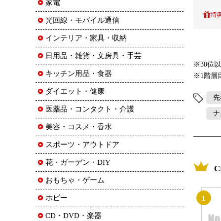
家電
光回線・モバイル通信
インテリア・家具・収納
日用品・雑貨・文房具・手芸
※30位
キッチン用品・食器
※1階層
ダイエット・健康
先
医薬品・コンタクト・介護
ナ
美容・コスメ・香水
スポーツ・アウトドア
花・ガーデン・DIY
おもちゃ・ゲーム
ホビー
1
CD・DVD・楽器