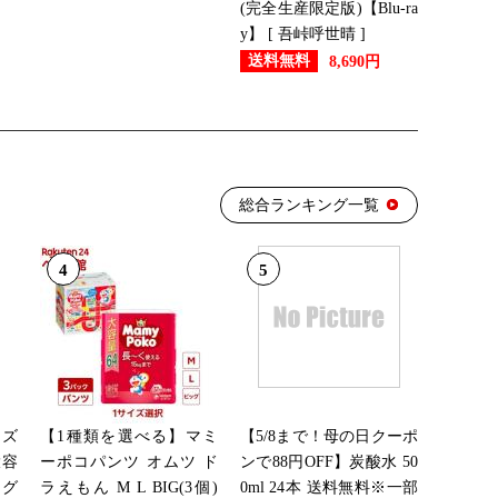
(完全生産限定版)【Blu-ra
y】 [ 吾峠呼世晴 ]
送料無料
8,690円
総合ランキング一覧
4
5
ンズ
【1種類を選べる】マミ
【5/8まで！母の日クーポ
大容
ーポコパンツ オムツ ド
ンで88円OFF】炭酸水 50
ング
ラえもん M L BIG(3個)
0ml 24本 送料無料※一部