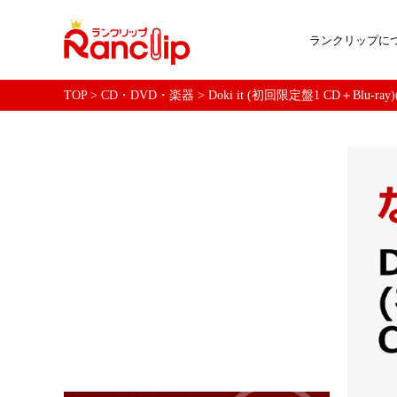
ランクリップに
TOP
>
CD・DVD・楽器
>
Doki it (初回限定盤1 CD＋Bl