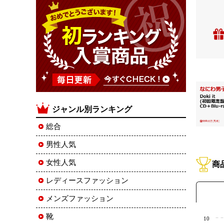
ジャンル別ランキング
総合
男性人気
女性人気
商
レディースファッション
メンズファッション
靴
10