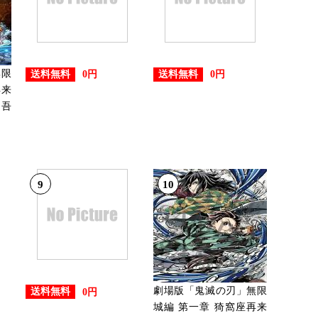
無限
送料無料
送料無料
0円
0円
再来
 吾
9
10
劇場版「鬼滅の刃」無限
送料無料
0円
城編 第一章 猗窩座再来