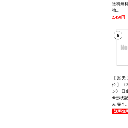
送料無
強...
2,450円
6
【楽天
位】《3
ン》 日
傘形状記
み 完全..
送料無