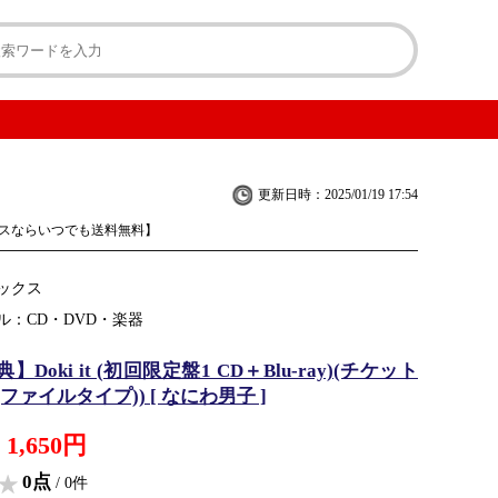
更新日時：2025/01/19 17:54
スならいつでも送料無料】
ックス
ル：CD・DVD・楽器
Doki it (初回限定盤1 CD＋Blu-ray)(チケット
ファイルタイプ)) [ なにわ男子 ]
1,650円
0点
/ 0件