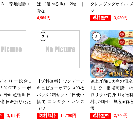
料※一部地域除く
ば （選べる1kg・2kg）｜
クレンジングオイル 
骨な...
ク...
送料無料
4,980円
3,630円
7
8
デイリー総合1
【送料無料】ワンデーア
値上げ前に★今の価格5
3％OFFクーポ
キュビューオアシス90枚
1まで！相場高騰中
傘 日傘 超軽量 日
パック2箱セット 1日使い
取りサバ切身 1kg 送
憶 日傘折りたた
捨て コンタクトレンズ
料2,740円～ 無塩or有
.
（ワ...
選...
料
送料無料
送料無料
3,180円
14,790円
2,740円