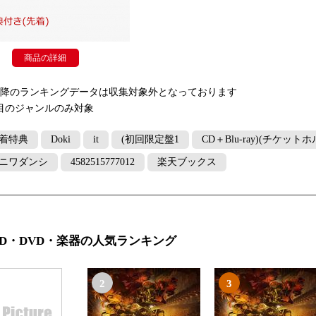
商品の詳細
以降のランキングデータは収集対象外となっております
目のジャンルのみ対象
着特典
Doki
it
(初回限定盤1
CD＋Blu-ray)(チケッ
ニワダンシ
4582515777012
楽天ブックス
CD・DVD・楽器の人気ランキング
2
3