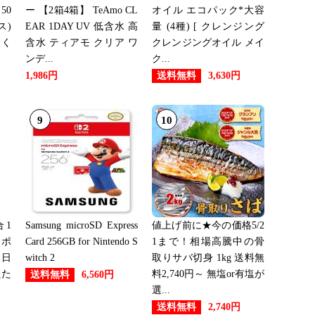
50
ー 【2箱4箱】 TeAmo CL
オイル エコパック*大容
ス)
EAR 1DAY UV 低含水 高
量 (4種) [ クレンジング
除く
含水 ティアモ クリア ワ
クレンジングオイル メイ
ンデ...
ク...
送料無料
1,986円
3,630円
9
10
1
Samsung microSD Express
値上げ前に★今の価格5/2
ーポ
Card 256GB for Nintendo S
1まで！相場高騰中の骨
 日
witch 2
取りサバ切身 1kg 送料無
たた
料2,740円～ 無塩or有塩が
送料無料
6,560円
選...
送料無料
2,740円