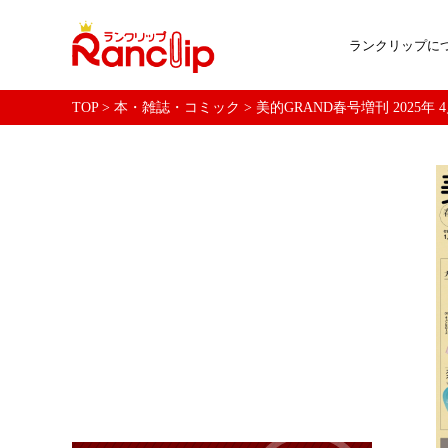
ランクリップに
TOP
>
本・雑誌・コミック
>
美的GRAND春号増刊 2025年 