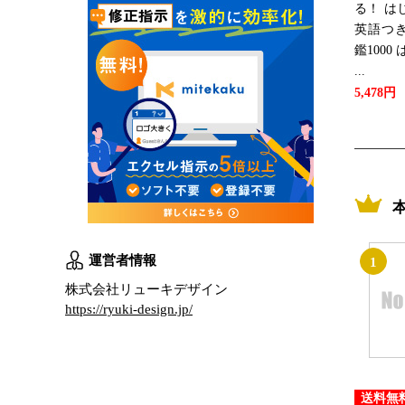
る！ は
英語つき
鑑100
...
5,478円
運営者情報
1
株式会社リューキデザイン
https://ryuki-design.jp/
送料無