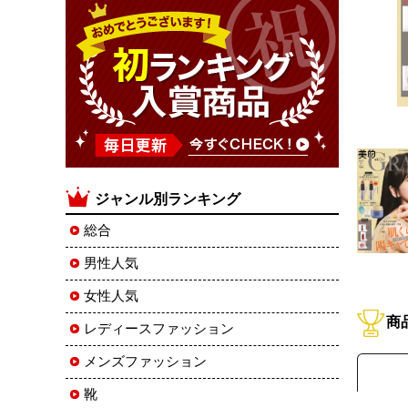
ジャンル別ランキング
総合
男性人気
女性人気
商
レディースファッション
メンズファッション
靴