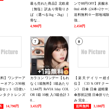
最も売れた商品】北欧産
ンで88円OFF】炭酸水 
［無塩］訳あり骨取りさ
0ml 48本 (24本×2ケー
ば （選べる1kg・2kg）｜
送料無料※一部地域
骨な...
強...
4,980円
2,450円
7
8
無料】ワンデーア
カラコン ワンデー【もれ
【楽天デイリー総合
ーオアシス90枚
なく1箱無料】1箱あたり
位】《33％OFFク
箱セット 1日使い
1,144円 ReVIA 1day COL
ン》 日傘 日傘 超軽量
コンタクトレンズ
OR 1箱 10枚 入/3箱合計 3
傘形状記憶 日傘折り
0...
み 完全...
料
送料無料
14,790円
3,432円
3,180円