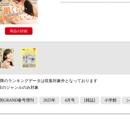
商品の詳細
以降のランキングデータは収集対象外となっております
目のジャンルのみ対象
的GRAND春号増刊
2025年
4月号
[雑誌]
小学館
シ