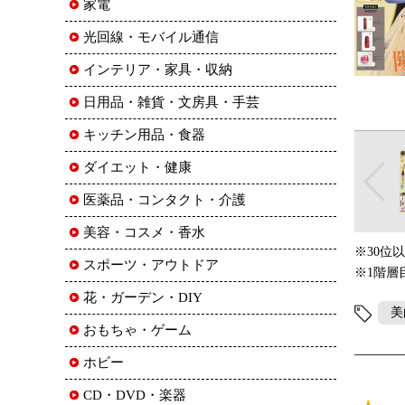
家電
光回線・モバイル通信
インテリア・家具・収納
日用品・雑貨・文房具・手芸
キッチン用品・食器
ダイエット・健康
医薬品・コンタクト・介護
美容・コスメ・香水
※30位
スポーツ・アウトドア
※1階層
花・ガーデン・DIY
美
おもちゃ・ゲーム
ホビー
CD・DVD・楽器