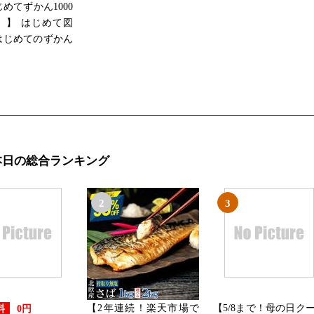
じめてずかん1000
 】 はじめて図
0 はじめてのずかん
本日の総合ランキング
2
3
【2年連続！楽天市場で
【5/8まで！母の日ク
料
0円