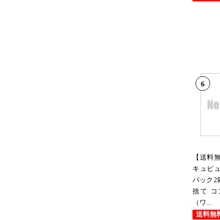
6
【送料
キュビュ
パック2
捨て 
（ワ...
送料無