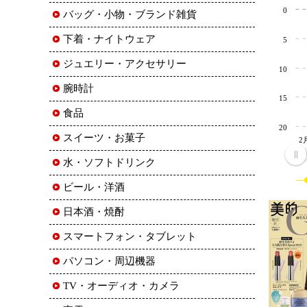
0
バッグ・小物・ブランド雑貨
下着・ナイトウェア
5
ジュエリー・アクセサリー
10
腕時計
15
食品
20
スイーツ・お菓子
2
2
水・ソフトドリンク
ビール・洋酒
日本酒・焼酎
スマートフォン・タブレット
パソコン・周辺機器
TV・オーディオ・カメラ