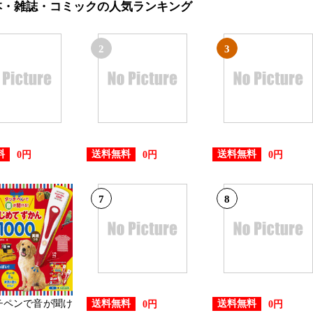
本・雑誌・コミックの人気ランキング
2
3
料
送料無料
送料無料
0円
0円
0円
7
8
チペンで音が聞け
送料無料
送料無料
0円
0円