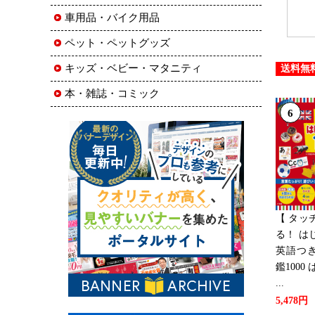
車用品・バイク用品
ペット・ペットグッズ
キッズ・ベビー・マタニティ
送料無
本・雑誌・コミック
6
【 タッ
る！ は
英語つき
鑑100
...
5,478円