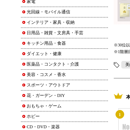
家電
光回線・モバイル通信
インテリア・家具・収納
日用品・雑貨・文房具・手芸
キッチン用品・食器
※30位
※1階層
ダイエット・健康
医薬品・コンタクト・介護
美
美容・コスメ・香水
スポーツ・アウトドア
花・ガーデン・DIY
おもちゃ・ゲーム
1
ホビー
CD・DVD・楽器