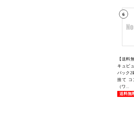
6
【送料
キュビュ
パック2
捨て 
（ワ...
送料無