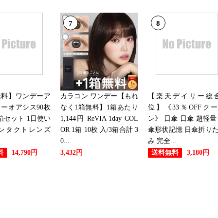
7
8
無料】ワンデーア
カラコン ワンデー【もれ
【楽天デイリー総合
ーオアシス90枚
なく1箱無料】1箱あたり
位】《33％OFFク
箱セット 1日使い
1,144円 ReVIA 1day COL
ン》 日傘 日傘 超軽量
コンタクトレンズ
OR 1箱 10枚 入/3箱合計 3
傘形状記憶 日傘折り
0...
み 完全...
料
送料無料
14,790円
3,432円
3,180円