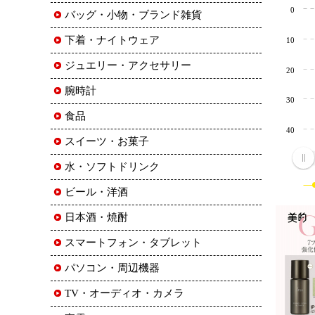
0
バッグ・小物・ブランド雑貨
下着・ナイトウェア
10
ジュエリー・アクセサリー
20
腕時計
30
食品
40
スイーツ・お菓子
水・ソフトドリンク
ビール・洋酒
日本酒・焼酎
スマートフォン・タブレット
パソコン・周辺機器
TV・オーディオ・カメラ