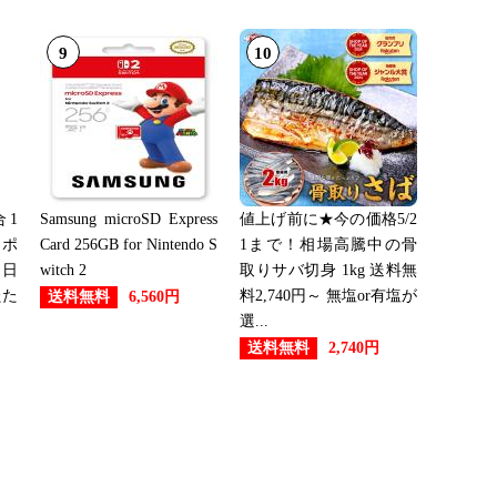
9
10
1
Samsung microSD Express
値上げ前に★今の価格5/2
ーポ
Card 256GB for Nintendo S
1まで！相場高騰中の骨
 日
witch 2
取りサバ切身 1kg 送料無
たた
料2,740円～ 無塩or有塩が
送料無料
6,560円
選...
送料無料
2,740円