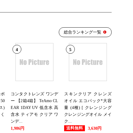
総合ランキング一覧
4
5
ーポ
コンタクトレンズ ワンデ
スキンクリア クレンズ
50
ー 【2箱4箱】 TeAmo CL
オイル エコパック*大容
ス)
EAR 1DAY UV 低含水 高
量 (4種) [ クレンジング
除く
含水 ティアモ クリア ワ
クレンジングオイル メイ
ンデ...
ク...
送料無料
1,986円
3,630円