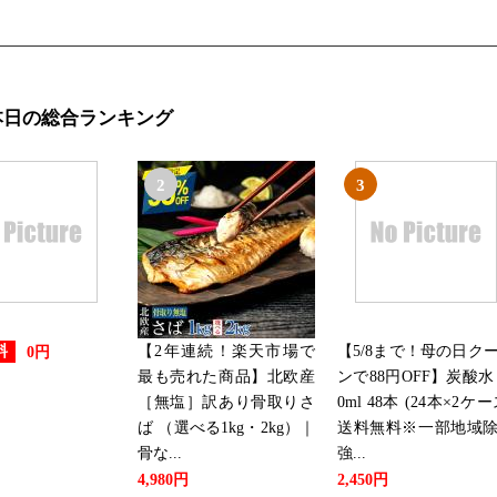
本日の総合ランキング
2
3
【2年連続！楽天市場で
【5/8まで！母の日ク
料
0円
最も売れた商品】北欧産
ンで88円OFF】炭酸水 
［無塩］訳あり骨取りさ
0ml 48本 (24本×2ケー
ば （選べる1kg・2kg）｜
送料無料※一部地域
骨な...
強...
4,980円
2,450円