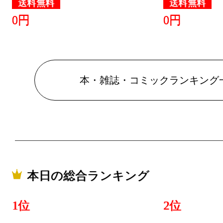
送料無料
送料無料
グ：9位
0円
0円
2026/03/22
本・雑誌・
グ：13位
本・雑誌・コミックランキング
2026/03/21
本・雑誌・
グ：24位
2026/03/20
本・雑誌・
本日の総合ランキング
グ：22位
2026/03/11
1位
2位