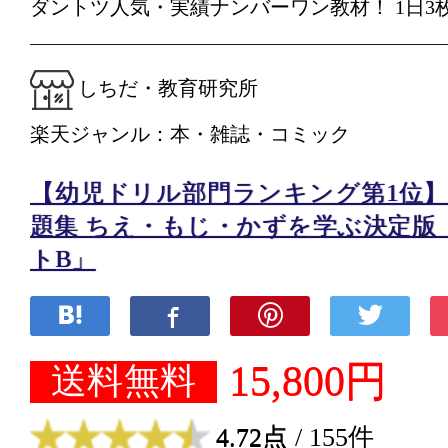
ダントツ人気・実績ナンバーワン教材！ 1日3
しちだ・教育研究所
楽天ジャンル：本・雑誌・コミック
【幼児ドリル部門ランキング第1位】 
題集 ちえ・もじ・かずを学ぶ決定版
トB」
15,800円
送料無料
4.72点
/ 155件