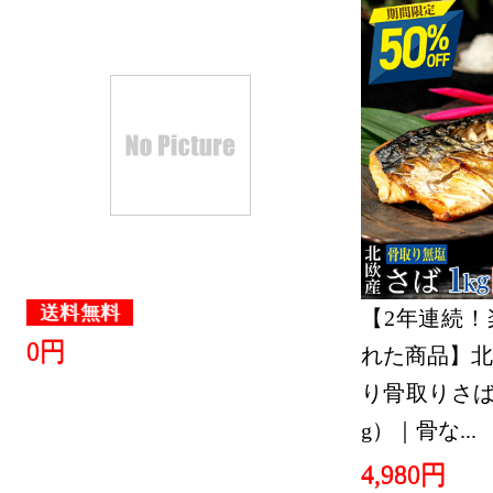
ング：1位
2026/07/20
サービス・
ング：4位
2026/07/19
サービス・
ング：10位
2026/07/16
送料無料
【2年連続！
0円
れた商品】北
サービス・
り骨取りさば 
ング：30位
g）｜骨な...
2026/07/15
4,980円
サービス・