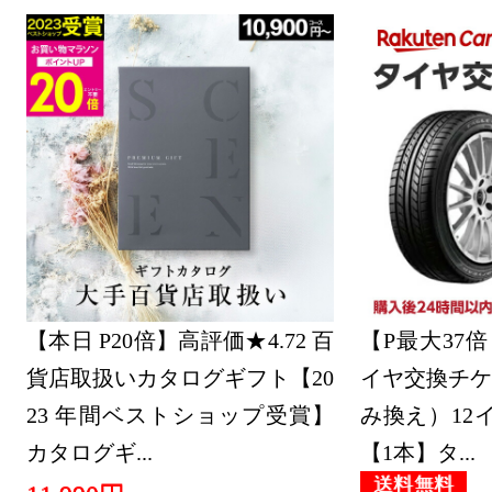
サービス・
ング：4位
2026/07/27
サービス・
ング：13位
2026/07/26
サービス・
【本日 P20倍】高評価★4.72 百
ング：23位
【P最大37倍！
貨店取扱いカタログギフト【20
イヤ交換チケ
2026/07/25
23 年間ベストショップ受賞】
み換え）12イ
サービス・
カタログギ...
【1本】タ...
ング：6位
送料無料