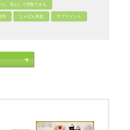
から、安心して摂取できる
使用
じゃばら果皮
サプリメント
る