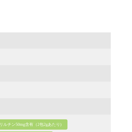
リルチン50mg含有（2包2gあたり)