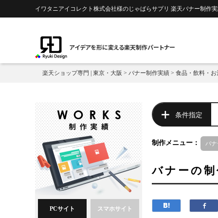
イワタニアイコレクト株式会社様のじゃばらサプリ 楽天バナー制作実績
アイデアを形に変える楽天制作パートナー
楽天ショップ専門 | 東京・大阪
>
バナー制作実績
>
食品・飲料・お
条件指定
制作メニュー：
バナ
バナーの制
PCサイト
スマホサイト