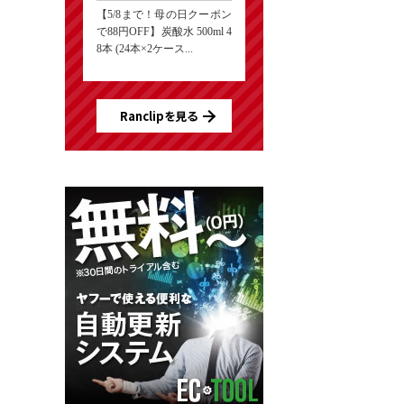
【5/8まで！母の日クーポン
で88円OFF】炭酸水 500ml 4
8本 (24本×2ケース...
Ranclipを見る