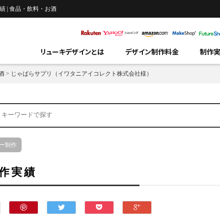
 | 食品・飲料・お酒
リューキデザインとは
デザイン制作料金
制作
酒
>
じゃばらサプリ（イワタニアイコレクト株式会社様）
ー制作
作実績