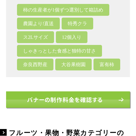
柿の生産者が1個ずつ選別して箱詰め
農園より!直送
特秀クラ
ス2Lサイズ
12個入り
しゃきっとした食感と独特の甘さ
奈良西野産
大谷果樹園
富有柿
バナーの制作料金を確認する
フルーツ・果物・野菜カテゴリーの