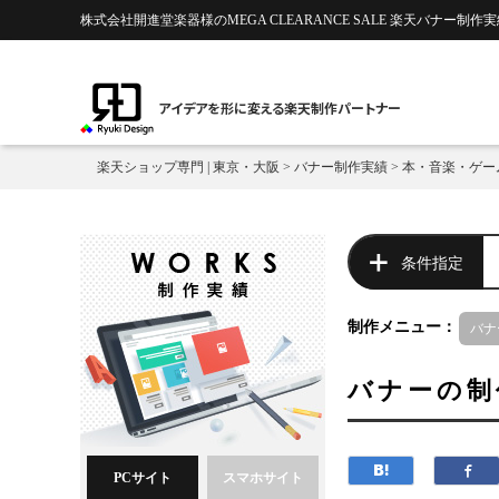
株式会社開進堂楽器様のMEGA CLEARANCE SALE 楽天バナー制作実
アイデアを形に変える楽天制作パートナー
楽天ショップ専門 | 東京・大阪
>
バナー制作実績
>
本・音楽・ゲー
条件指定
制作メニュー：
バナ
バナーの制
PCサイト
スマホサイト