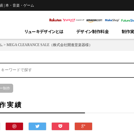
績 | 本・音楽・ゲーム
リューキデザインとは
デザイン制作料金
制作
ム
>
MEGA CLEARANCE SALE（株式会社開進堂楽器様）
ー制作
作実績