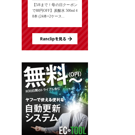
【5/8まで！母の日クーポン
で88円OFF】炭酸水 500ml 4
8本 (24本×2ケース...
Ranclipを見る