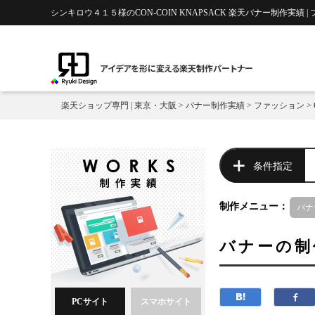
シンキロウ４１５様のCON-COIN KNAPSACK 楽天バナー制作実績 |
アイデアを形に変える楽天制作パートナー
楽天ショップ専門 | 東京・大阪
>
バナー制作実績
>
ファッション
>
条件指定
制作メニュー：
バナ
バナーの制
PCサイト
スマホサイト