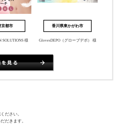
府京都市
香川県東かがわ市
SOLUTIONS 様
GlovesDEPO（グローブデポ） 様
績を見る
認ください。
いだだきます。