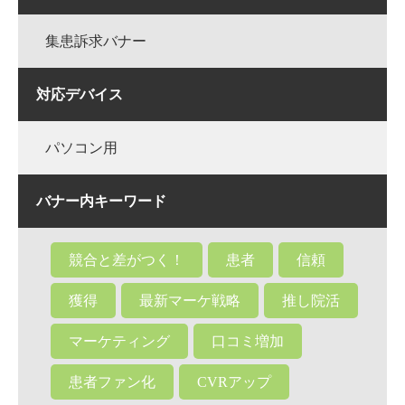
集患訴求バナー
対応デバイス
パソコン用
バナー内キーワード
競合と差がつく！
患者
信頼
獲得
最新マーケ戦略
推し院活
マーケティング
口コミ増加
患者ファン化
CVRアップ