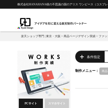
株式会社HANAHANA様の不思議の国のアリス ワンピース（コスプレ
アイデアを形に変える楽天制作パートナー
楽天ショップ専門 | 東京・大阪
>
商品ページデザイン実績
>
ファッ
条件指定
制作メニュー：
商品
PCサイト
スマホサイト