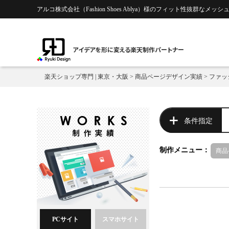
アルコ株式会社（Fashion Shoes Ablya）様のフィット性抜群な
アイデアを形に変える楽天制作パートナー
楽天ショップ専門 | 東京・大阪
>
商品ページデザイン実績
>
ファッ
条件指定
制作メニュー：
商品
PCサイト
スマホサイト